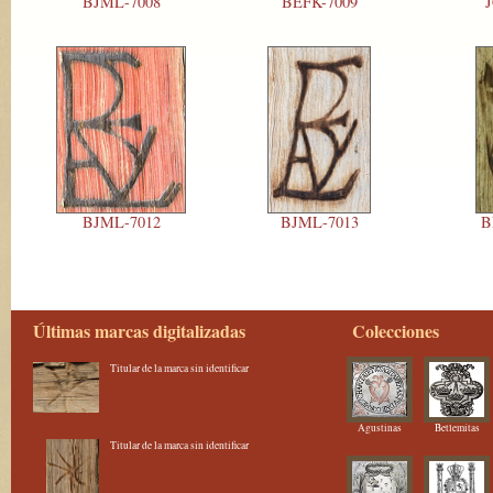
BJML-7008
BEFK-7009
J
BJML-7012
BJML-7013
B
Últimas marcas digitalizadas
Colecciones
Titular de la marca sin identificar
Agustinas
Betlemitas
Titular de la marca sin identificar