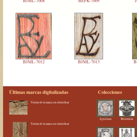
BJML-7008
BEFK-7009
J
BJML-7012
BJML-7013
B
Últimas marcas digitalizadas
Colecciones
Titular de la marca sin identificar
Agustinas
Betlemitas
Titular de la marca sin identificar