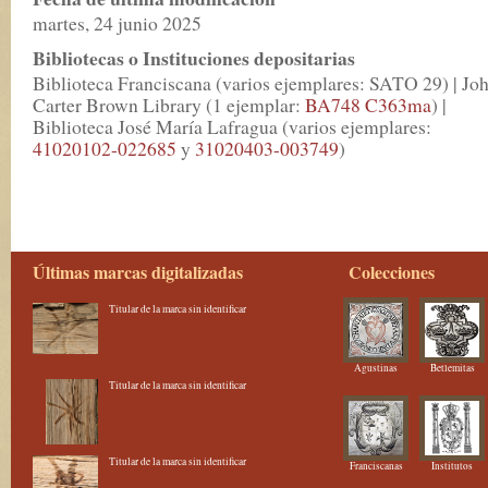
martes, 24 junio 2025
Bibliotecas o Instituciones depositarias
Biblioteca Franciscana (varios ejemplares: SATO 29) | Jo
Carter Brown Library (1 ejemplar:
BA748 C363ma
) |
Biblioteca José María Lafragua (varios ejemplares:
41020102-022685
y
31020403-003749
)
Últimas marcas digitalizadas
Colecciones
Titular de la marca sin identificar
Agustinas
Betlemitas
Titular de la marca sin identificar
Titular de la marca sin identificar
Franciscanas
Institutos