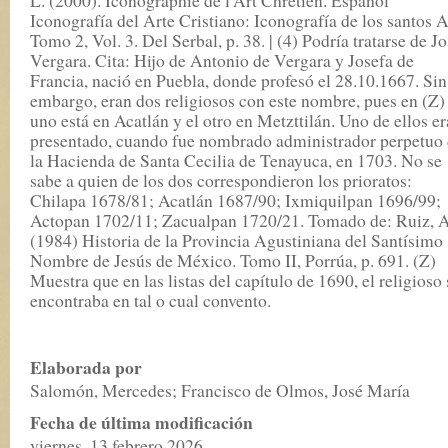
L. (2000). Iconographie de l'Art Chrétien. Español
Iconografía del Arte Cristiano: Iconografía de los santos A
Tomo 2, Vol. 3. Del Serbal, p. 38. | (4) Podría tratarse de J
Vergara. Cita: Hijo de Antonio de Vergara y Josefa de
Francia, nació en Puebla, donde profesó el 28.10.1667. Sin
embargo, eran dos religiosos con este nombre, pues en (Z)
uno está en Acatlán y el otro en Metzttilán. Uno de ellos er
presentado, cuando fue nombrado administrador perpetuo
la Hacienda de Santa Cecilia de Tenayuca, en 1703. No se
sabe a quien de los dos correspondieron los prioratos:
Chilapa 1678/81; Acatlán 1687/90; Ixmiquilpan 1696/99;
Actopan 1702/11; Zacualpan 1720/21. Tomado de: Ruiz, A
(1984) Historia de la Provincia Agustiniana del Santísimo
Nombre de Jesús de México. Tomo II, Porrúa, p. 691. (Z)
Muestra que en las listas del capítulo de 1690, el religioso 
encontraba en tal o cual convento.
Elaborada por
Salomón, Mercedes; Francisco de Olmos, José María
Fecha de última modificación
viernes, 13 febrero 2026