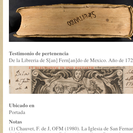
Testimonio de pertenencia
De la Libreria de S[an] Fern[an]do de Mexico. Año de 172
Ubicado en
Portada
Notas
(1) Chauvet, F. de J, OFM (1980). La Iglesia de San Ferna