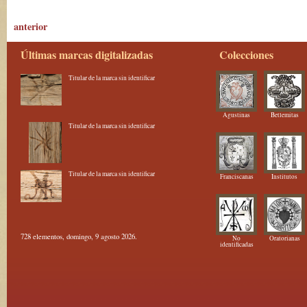
anterior
Últimas marcas digitalizadas
Colecciones
Titular de la marca sin identificar
Agustinas
Betlemitas
Titular de la marca sin identificar
Titular de la marca sin identificar
Franciscanas
Institutos
728 elementos, domingo, 9 agosto 2026.
No
Oratorianas
identificadas