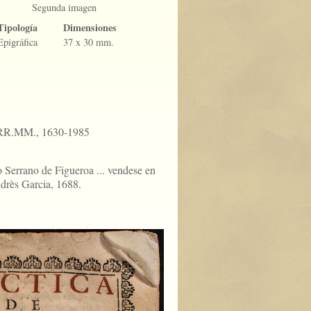
Segunda imagen
Tipología
Dimensiones
Epigráfica
37 x 30 mm.
.RR.MM., 1630-1985
o Serrano de Figueroa ... vendese en
ndrès Garcia, 1688.