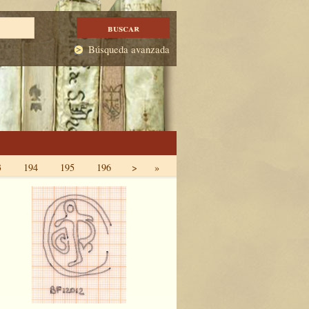
Búsqueda avanzada
3
194
195
196
>
»