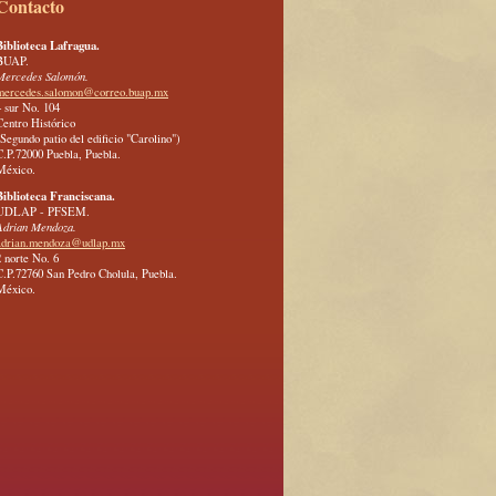
Contacto
Biblioteca Lafragua.
BUAP.
Mercedes Salomón.
mercedes.salomon@correo.buap.mx
4 sur No. 104
Centro Histórico
(Segundo patio del edificio "Carolino")
C.P.72000 Puebla, Puebla.
México.
Biblioteca Franciscana.
UDLAP - PFSEM.
Adrian Mendoza.
adrian.mendoza@udlap.mx
2 norte No. 6
C.P.72760 San Pedro Cholula, Puebla.
México.