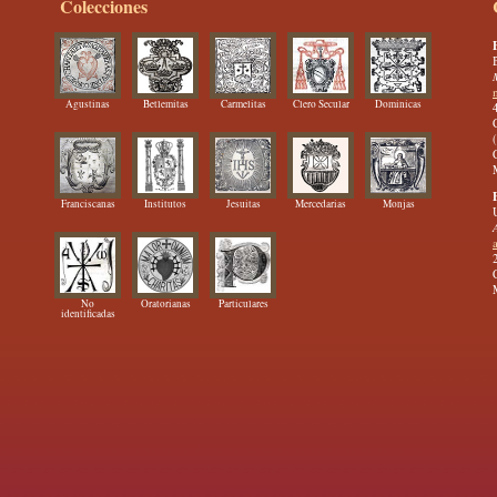
Colecciones
Agustinas
Betlemitas
Carmelitas
Clero Secular
Dominicas
Franciscanas
Institutos
Jesuitas
Mercedarias
Monjas
No
Oratorianas
Particulares
identificadas