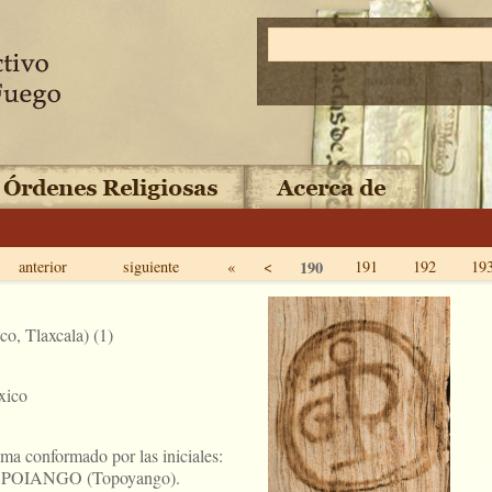
anterior
siguiente
«
<
190
191
192
19
o, Tlaxcala) (1)
xico
ma conformado por las iniciales:
 TOPOIANGO (Topoyango).