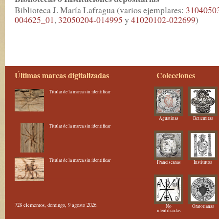
Biblioteca J. María Lafragua (varios ejemplares:
3104050
004625_01
,
32050204-014995
y
41020102-022699
)
Últimas marcas digitalizadas
Colecciones
Titular de la marca sin identificar
Agustinas
Betlemitas
Titular de la marca sin identificar
Titular de la marca sin identificar
Franciscanas
Institutos
728 elementos, domingo, 9 agosto 2026.
No
Oratorianas
identificadas