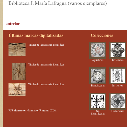
Biblioteca J. María Lafragua (varios ejemplares)
anterior
Últimas marcas digitalizadas
Colecciones
Titular de la marca sin identificar
Agustinas
Betlemitas
Titular de la marca sin identificar
Titular de la marca sin identificar
Franciscanas
Institutos
728 elementos, domingo, 9 agosto 2026.
No
Oratorianas
identificadas