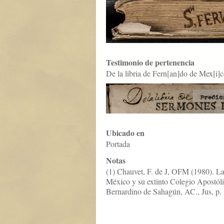
Testimonio de pertenencia
De la libria de Fern[an]do de Mex[i]c
Ubicado en
Portada
Notas
(1) Chauvet, F. de J, OFM (1980). La
México y su extinto Colegio Apostóli
Bernardino de Sahagún, AC., Jus, p. 