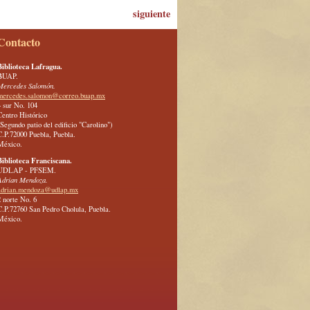
siguiente
Contacto
Biblioteca Lafragua.
BUAP.
Mercedes Salomón.
mercedes.salomon@correo.buap.mx
4 sur No. 104
Centro Histórico
(Segundo patio del edificio "Carolino")
C.P.72000 Puebla, Puebla.
México.
Biblioteca Franciscana.
UDLAP - PFSEM.
Adrian Mendoza.
adrian.mendoza@udlap.mx
2 norte No. 6
C.P.72760 San Pedro Cholula, Puebla.
México.