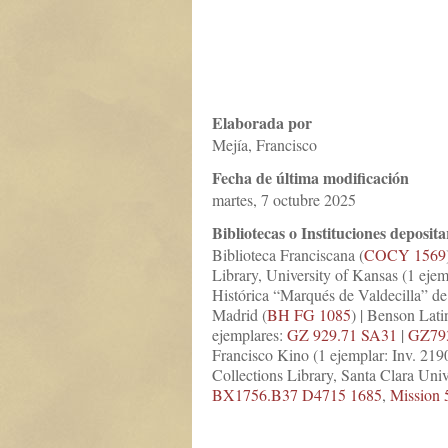
Elaborada por
Mejía, Francisco
Fecha de última modificación
martes, 7 octubre 2025
Bibliotecas o Instituciones deposita
Biblioteca Franciscana (
COCY 1569
Library, University of Kansas (1 eje
Histórica “Marqués de Valdecilla” d
Madrid (
BH FG 1085
) | Benson Lat
ejemplares:
GZ 929.71 SA31
|
GZ79
Francisco Kino (1 ejemplar: Inv. 219
Collections Library, Santa Clara Univ
BX1756.B37 D4715 1685
,
Mission 