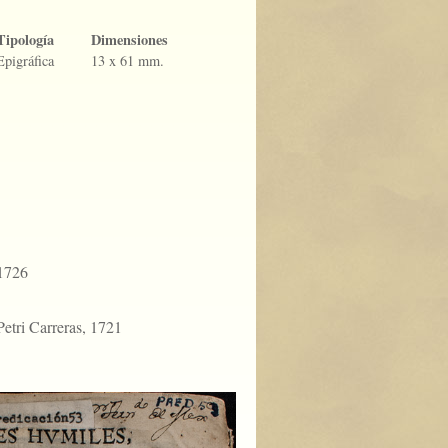
Tipología
Dimensiones
Epigráfica
13 x 61 mm.
-1726
Petri Carreras, 1721