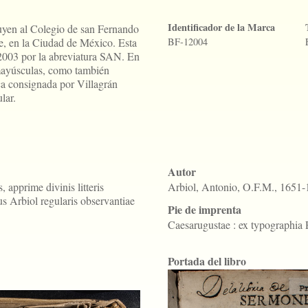
Identificador de la Marca
buyen al Colegio de san Fernando
e, en la Ciudad de México. Esta
BF-12004
2003 por la abreviatura SAN. En
 mayúsculas, como también
a consignada por Villagrán
lar.
Autor
 apprime divinis litteris
Arbiol, Antonio, O.F.M., 1651
nius Arbiol regularis observantiae
Pie de imprenta
Caesarugustae : ex typographia 
Portada del libro