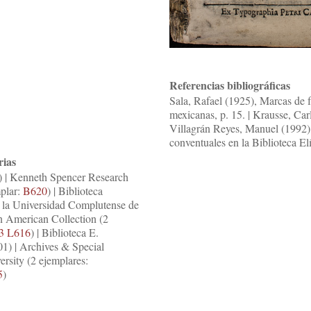
Referencias bibliográficas
Sala, Rafael (1925), Marcas de f
mexicanas, p. 15. | Krausse, Car
Villagrán Reyes, Manuel (1992) 
conventuales en la Biblioteca E
rias
) | Kenneth Spencer Research
mplar:
B620
) | Biblioteca
e la Universidad Complutense de
in American Collection (2
3 L616
) | Biblioteca E.
01) | Archives & Special
ersity (2 ejemplares:
5
)