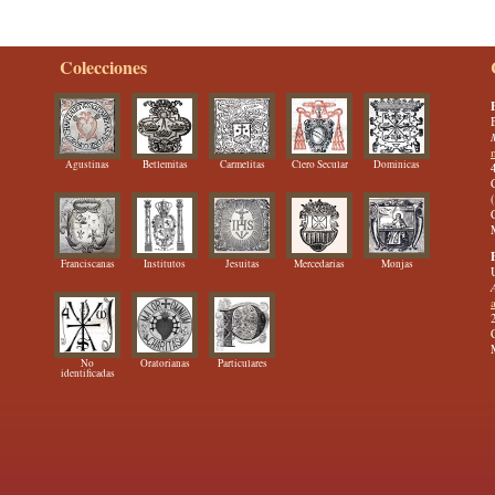
Colecciones
Agustinas
Betlemitas
Carmelitas
Clero Secular
Dominicas
Franciscanas
Institutos
Jesuitas
Mercedarias
Monjas
No
Oratorianas
Particulares
identificadas