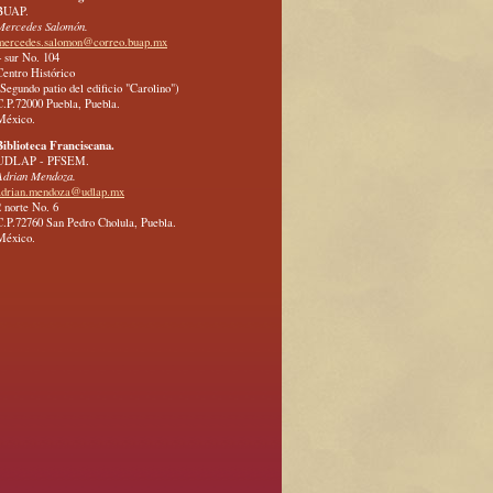
BUAP.
Mercedes Salomón.
mercedes.salomon@correo.buap.mx
4 sur No. 104
Centro Histórico
(Segundo patio del edificio "Carolino")
C.P.72000 Puebla, Puebla.
México.
Biblioteca Franciscana.
UDLAP - PFSEM.
Adrian Mendoza.
adrian.mendoza@udlap.mx
2 norte No. 6
C.P.72760 San Pedro Cholula, Puebla.
México.