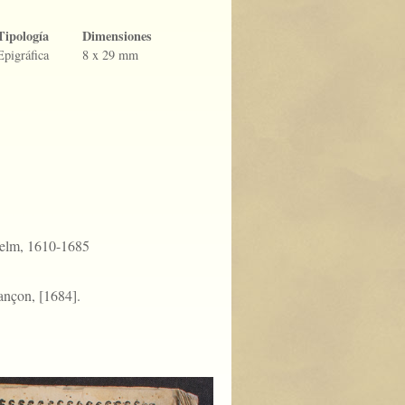
Tipología
Dimensiones
Epigráfica
8 x 29 mm
helm, 1610-1685
ançon, [1684].