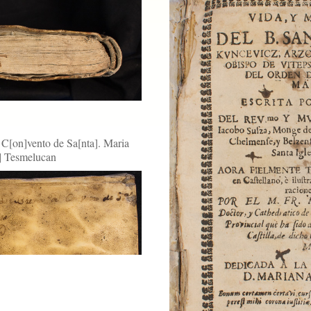
l C[on]vento de Sa[nta]. Maria
] Tesmelucan