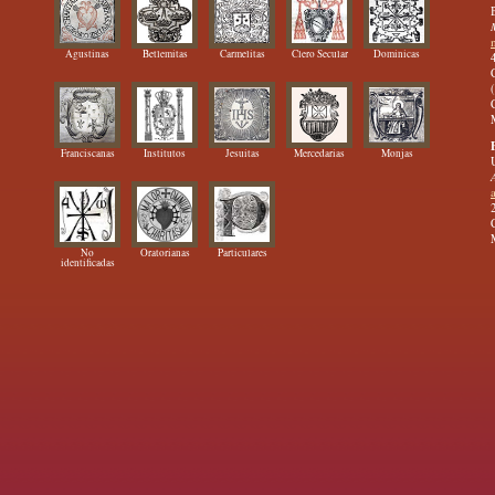
Agustinas
Betlemitas
Carmelitas
Clero Secular
Dominicas
Franciscanas
Institutos
Jesuitas
Mercedarias
Monjas
No
Oratorianas
Particulares
identificadas