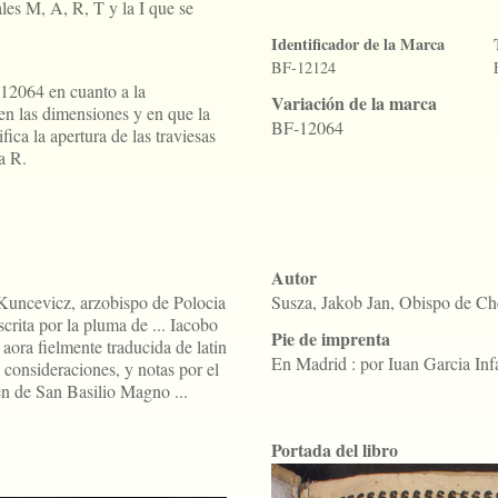
es M, A, R, T y la I que se
Identificador de la Marca
BF-12124
12064 en cuanto a la
Variación de la marca
n las dimensiones y en que la
BF-12064
ica la apertura de las traviesas
a R.
Autor
 Kuncevicz, arzobispo de Polocia
Susza, Jakob Jan, Obispo de C
crita por la pluma de ... Iacobo
Pie de imprenta
aora fielmente traducida de latin
En Madrid : por Iuan Garcia Inf
s consideraciones, y notas por el
en de San Basilio Magno ...
Portada del libro