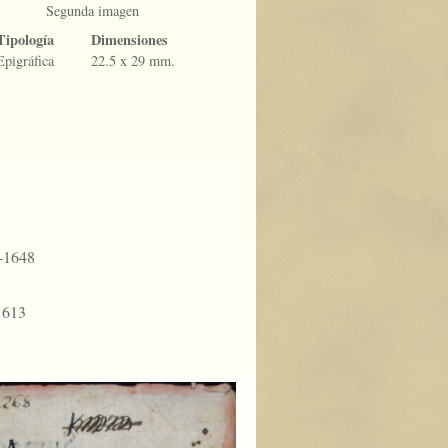
Segunda imagen
Tipología
Dimensiones
Epigráfica
22.5 x 29 mm.
8-1648
1613