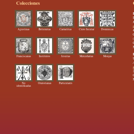
Colecciones
Agustinas
Betlemitas
Carmelitas
Clero Secular
Dominicas
Franciscanas
Institutos
Jesuitas
Mercedarias
Monjas
No
Oratorianas
Particulares
identificadas