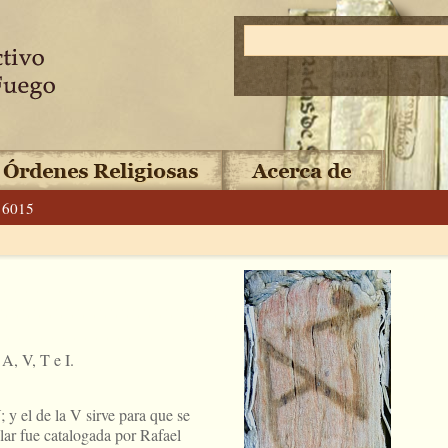
16015
A, V, T e I.
; y el de la V sirve para que se
ilar fue catalogada por Rafael