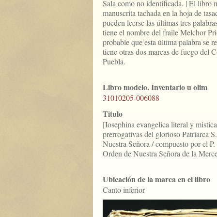
Sala como no identificada. | El libro
manuscrita tachada en la hoja de tasac
pueden leerse las últimas tres palabr
tiene el nombre del fraile Melchor Pri
probable que esta última palabra se refi
tiene otras dos marcas de fuego del 
Puebla.
Libro modelo. Inventario u olim
31010205-006088
Titulo
[Iosephina evangelica literal y mistica
prerrogativas del glorioso Patriarca 
Nuestra Señora / compuesto por el P. M
Orden de Nuestra Señora de la Merced
Ubicación de la marca en el libro
Canto inferior