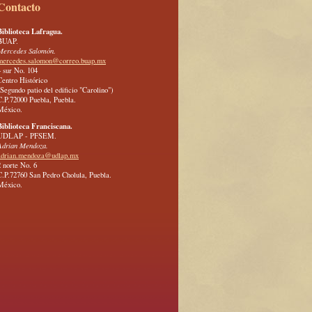
Contacto
Biblioteca Lafragua.
BUAP.
Mercedes Salomón.
mercedes.salomon@correo.buap.mx
4 sur No. 104
Centro Histórico
(Segundo patio del edificio "Carolino")
C.P.72000 Puebla, Puebla.
México.
Biblioteca Franciscana.
UDLAP - PFSEM.
Adrian Mendoza.
adrian.mendoza@udlap.mx
2 norte No. 6
C.P.72760 San Pedro Cholula, Puebla.
México.