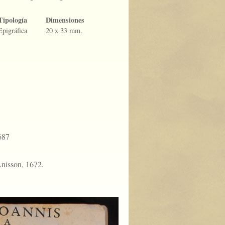
Tipología
Dimensiones
Epigráfica
20 x 33 mm.
687
Anisson, 1672.