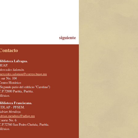
siguiente
Contacto
Biblioteca Lafragua.
BUAP.
Mercedes Salomón.
mercedes.salomon@correo.buap.mx
4 sur No. 104
Centro Histórico
(Segundo patio del edificio "Carolino")
C.P.72000 Puebla, Puebla.
México.
Biblioteca Franciscana.
UDLAP - PFSEM.
Adrian Mendoza.
adrian.mendoza@udlap.mx
2 norte No. 6
C.P.72760 San Pedro Cholula, Puebla.
México.