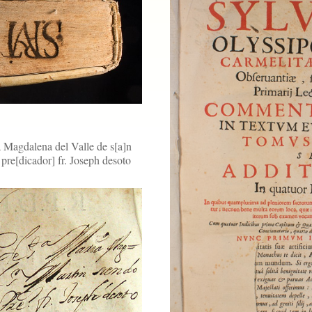
 Magdalena del Valle de s[a]n
pre[dicador] fr. Joseph desoto