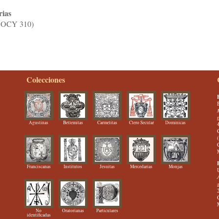
rias
: COCY 310)
Colecciones
Agustinas
Betlemitas
Carmelitas
Clero Secular
Dominicas
Franciscanas
Institutos
Jesuitas
Mercedarias
Monjas
No
Oratorianas
Particulares
identificadas