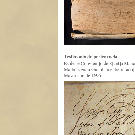
Testimonio de pertenencia
Es deste Conv[ent]o de S[ant]a María
Martin siendo Guardian el herm[ano] 
Mayor año de 1696.