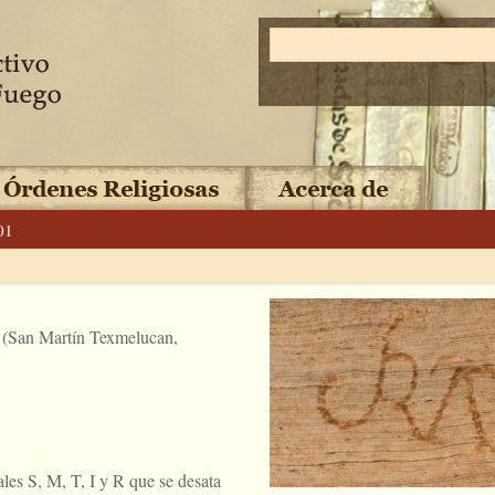
01
 (San Martín Texmelucan,
es S, M, T, I y R que se desata