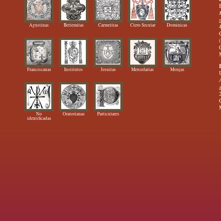
Agustinas
Betlemitas
Carmelitas
Clero Secular
Dominicas
Franciscanas
Institutos
Jesuitas
Mercedarias
Monjas
No
Oratorianas
Particulares
identificadas