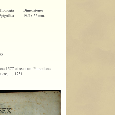
Tipología
Dimensiones
Epigráfica
19.5 x 52 mm.
88
ne 1577 et recusum Pampilone :
ro, ..., 1751.