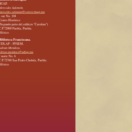
BUAP.
Mercedes Salomón.
mercedes.salomon@correo.buap.mx
4 sur No. 104
Centro Histórico
(Segundo patio del edificio "Carolino")
C.P.72000 Puebla, Puebla.
México.
Biblioteca Franciscana.
UDLAP - PFSEM.
Adrian Mendoza.
adrian.mendoza@udlap.mx
2 norte No. 6
C.P.72760 San Pedro Cholula, Puebla.
México.