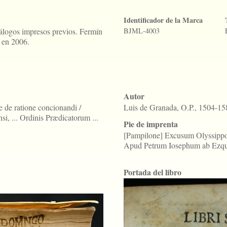
Identificador de la Marca
tálogos impresos previos. Fermín
BJML-4003
 en 2006.
Autor
e de ratione concionandi /
Luis de Granada, O.P., 1504-15
i, ... Ordinis Prædicatorum ...
Pie de imprenta
[Pampilone] Excusum Olyssippo
Apud Petrum Iosephum ab Ezquer
Portada del libro