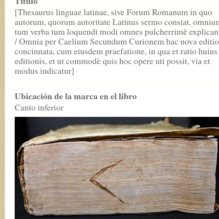
Titulo
[Thesaurus linguae latinae, sive Forum Romanum in quo
autorum, quorum autoritate Latinus sermo constat, omniu
tum verba tum loquendi modi omnes pulcherrimè explicant
/ Omnia per Caelium Secundum Curionem hac nova editi
concinnata, cum eiusdem praefatione, in qua et ratio huius
editionis, et ut commodè quis hoc opere uti possit, via et
modus indicatur]
Ubicación de la marca en el libro
Canto inferior