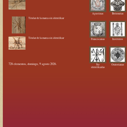
Agustinas
Betlemitas
Titular de la marca sin identificar
Titular de la marca sin identificar
Franciscanas
Institutos
728 elementos, domingo, 9 agosto 2026.
No
Oratorianas
identificadas