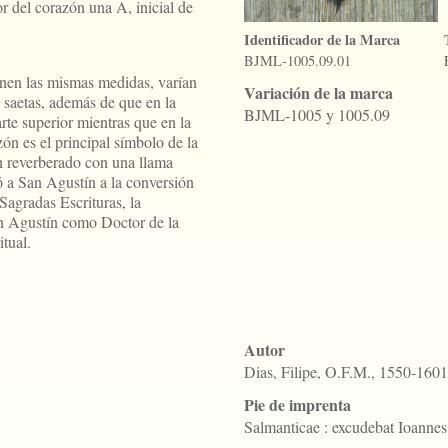
or del corazón una A, inicial de
Identificador de la Marca
BJML-1005.09.01
enen las mismas medidas, varían
Variación de la marca
s saetas, además de que en la
BJML-1005 y 1005.09
rte superior mientras que en la
zón es el principal símbolo de la
 reverberado con una llama
ó a San Agustín a la conversión
 Sagradas Escrituras, la
an Agustín como Doctor de la
itual.
Autor
Dias, Filipe, O.F.M., 1550-1601
Pie de imprenta
Salmanticae : excudebat Ioanne