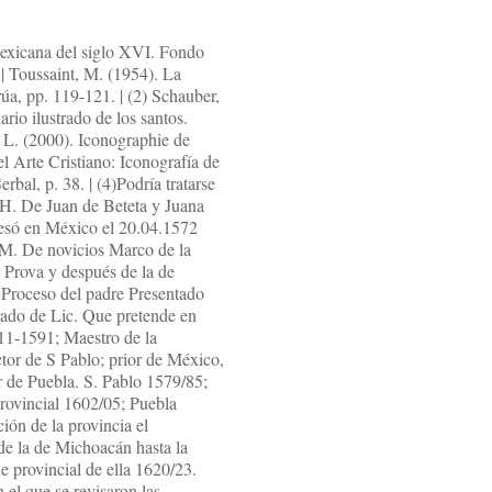
Mexicana del siglo XVI. Fondo
| Toussaint, M. (1954). La
rúa, pp. 119-121. | (2) Schauber,
rio ilustrado de los santos.
, L. (2000). Iconographie de
el Arte Cristiano: Iconografía de
rbal, p. 38. | (4)Podría tratarse
 H. De Juan de Beteta y Juana
fesó en México el 20.04.1572
l M. De novicios Marco de la
 Prova y después de la de
] Proceso del padre Presentado
rado de Lic. Que pretende en
5-11-1591; Maestro de la
tor de S Pablo; prior de México,
r de Puebla. S. Pablo 1579/85;
rovincial 1602/05; Puebla
ión de la provincia el
de la de Michoacán hasta la
e provincial de ella 1620/23.
 el que se revisaron las