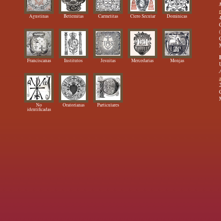
Agustinas
Betlemitas
Carmelitas
Clero Secular
Dominicas
Franciscanas
Institutos
Jesuitas
Mercedarias
Monjas
No
Oratorianas
Particulares
identificadas