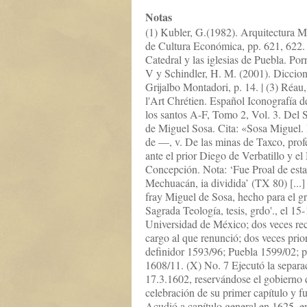
Notas
(1) Kubler, G.(1982). Arquitectura 
de Cultura Económica, pp. 621, 622. 
Catedral y las iglesias de Puebla. Por
V y Schindler, H. M. (2001). Dicciona
Grijalbo Montadori, p. 14. | (3) Réau
l'Art Chrétien. Español Iconografía d
los santos A-F, Tomo 2, Vol. 3. Del Se
de Miguel Sosa. Cita: «Sosa Miguel.
de —, v. De las minas de Taxco, pro
ante el prior Diego de Verbatillo y e
Concepción. Nota: ‘Fue Proal de esta
Mechuacán, ia dividida’ (TX 80) [...
fray Miguel de Sosa, hecho para el g
Sagrada Teología, tesis, grdo'., el 1
Universidad de México; dos veces rec
cargo al que renunció; dos veces prio
definidor 1593/96; Puebla 1599/02; p
1608/11. (X) No. 7 Ejecutó la separac
17.3.1602, reservándose el gobierno 
celebración de su primer capítulo y fu
Acudió a capítulo general en 1625, en