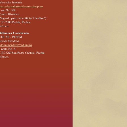
Mercedes Salomón.
mercedes.salomon@correo.buap.mx
4 sur No. 104
Centro Histórico
(Segundo patio del edificio "Carolino")
C.P.72000 Puebla, Puebla.
México.
Biblioteca Franciscana.
UDLAP - PFSEM.
Adrian Mendoza.
adrian.mendoza@udlap.mx
2 norte No. 6
C.P.72760 San Pedro Cholula, Puebla.
México.