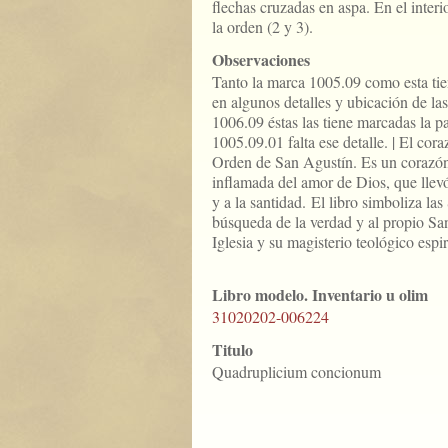
flechas cruzadas en aspa. En el interi
la orden (2 y 3).
Observaciones
Tanto la marca 1005.09 como esta ti
en algunos detalles y ubicación de la
1006.09 éstas las tiene marcadas la pa
1005.09.01 falta ese detalle. | El cora
Orden de San Agustín. Es un corazón
inflamada del amor de Dios, que llev
y a la santidad. El libro simboliza las
búsqueda de la verdad y al propio S
Iglesia y su magisterio teológico espir
Libro modelo. Inventario u olim
31020202-006224
Titulo
Quadruplicium concionum