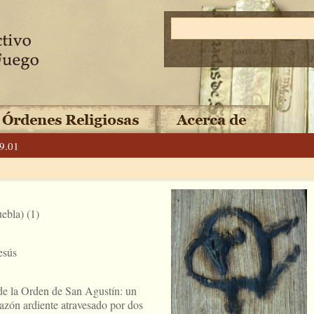
9.01
ebla) (1)
esús
de la Orden de San Agustín: un
razón ardiente atravesado por dos