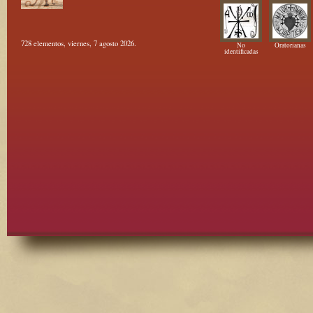
728 elementos, viernes, 7 agosto 2026.
No
Oratorianas
identificadas