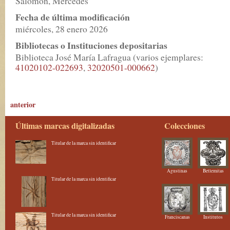
Salomón, Mercedes
Fecha de última modificación
miércoles, 28 enero 2026
Bibliotecas o Instituciones depositarias
Biblioteca José María Lafragua (varios ejemplares:
41020102-022693
,
32020501-000662
)
anterior
Últimas marcas digitalizadas
Colecciones
Titular de la marca sin identificar
Agustinas
Betlemitas
Titular de la marca sin identificar
Titular de la marca sin identificar
Franciscanas
Institutos