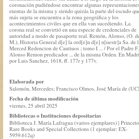
coronación pudiéndose encontrar algunas representacione
exentas de la misma y siendo quizás la parte del escudo qu
más sujeta se encuentra a la zona geográfica y los
acontecimientos civiles que en ella van sucediendo. La
corona real se convirtió en una especie de credenciales de
autoridad a modo de pasaporte real. Remón, Alonso, (O. d
M.), Historia General d[e] la ord[e]n d[e] n[uestr]a Sa. de 
Merced Redencion de Cautiuos ; tomo I ... / Por el Padre F.
Alonso Remon predicador ... de la misma Orden. En Madri
por Luis Sanchez, 1618, ff. 177r y 177v.
Elaborada por
Salomón, Mercedes; Francisco Olmos, José María de (U
Fecha de última modificación
viernes, 25 abril 2025
Bibliotecas o Instituciones depositarias
Biblioteca J. María Lafragua (varios ejemplares) | Princet
Rare Books and Special Collections (1 ejemplar: EX-
5959.612q)