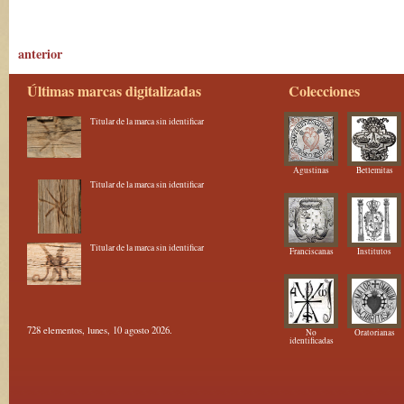
anterior
Últimas marcas digitalizadas
Colecciones
Titular de la marca sin identificar
Agustinas
Betlemitas
Titular de la marca sin identificar
Titular de la marca sin identificar
Franciscanas
Institutos
728 elementos, lunes, 10 agosto 2026.
No
Oratorianas
identificadas