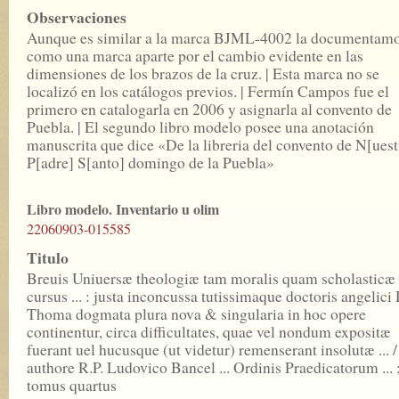
Observaciones
Aunque es similar a la marca BJML-4002 la documentam
como una marca aparte por el cambio evidente en las
dimensiones de los brazos de la cruz. | Esta marca no se
localizó en los catálogos previos. | Fermín Campos fue el
primero en catalogarla en 2006 y asignarla al convento de
Puebla. | El segundo libro modelo posee una anotación
manuscrita que dice «De la libreria del convento de N[uest
P[adre] S[anto] domingo de la Puebla»
Libro modelo. Inventario u olim
22060903-015585
Titulo
Breuis Uniuersæ theologiæ tam moralis quam scholasticæ
cursus ... : justa inconcussa tutissimaque doctoris angelici 
Thoma dogmata plura nova & singularia in hoc opere
continentur, circa difficultates, quae vel nondum expositæ
fuerant uel hucusque (ut videtur) remenserant insolutæ ... /
authore R.P. Ludovico Bancel ... Ordinis Praedicatorum ... 
tomus quartus