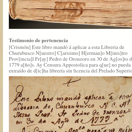
Testimonio de pertenencia
[Crismón] Este libro mandó á aplicar a esta Libreria de
Churubusco N[uestro] C[arisimo] H[erman]o M[inis]tro
Prov[incia]l Fr[ay] Pedro de Oronzoro en 30 de Ag[os]to 
1779 a[ño]s. Ay Censura Appostolica para q[ue] no pueda 
extraído de d[ic]ha librería sín licencia del Prelado Superio