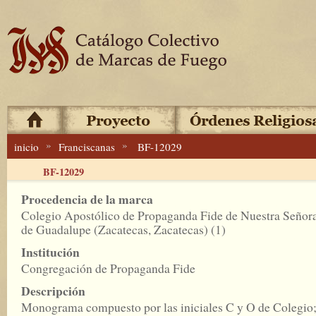
»
»
inicio
Franciscanas
BF-12029
BF-12029
Procedencia de la marca
Colegio Apostólico de Propaganda Fide de Nuestra Señor
de Guadalupe (Zacatecas, Zacatecas) (1)
Institución
Congregación de Propaganda Fide
Descripción
Monograma compuesto por las iniciales C y O de Colegio