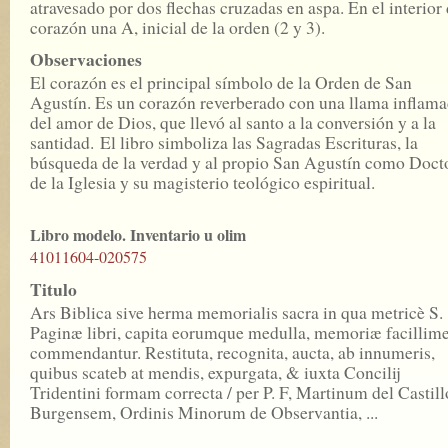
atravesado por dos flechas cruzadas en aspa. En el interior 
corazón una A, inicial de la orden (2 y 3).
Observaciones
El corazón es el principal símbolo de la Orden de San
Agustín. Es un corazón reverberado con una llama inflam
del amor de Dios, que llevó al santo a la conversión y a la
santidad. El libro simboliza las Sagradas Escrituras, la
búsqueda de la verdad y al propio San Agustín como Doct
de la Iglesia y su magisterio teológico espiritual.
Libro modelo. Inventario u olim
41011604-020575
Titulo
Ars Biblica sive herma memorialis sacra in qua metricè S.
Paginæ libri, capita eorumque medulla, memoriæ facillim
commendantur. Restituta, recognita, aucta, ab innumeris,
quibus scateb at mendis, expurgata, & iuxta Concilij
Tridentini formam correcta / per P. F, Martinum del Castill
Burgensem, Ordinis Minorum de Observantia, ...