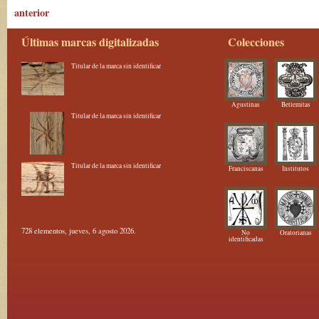
anterior
Últimas marcas digitalizadas
Colecciones
Titular de la marca sin identificar
Agustinas
Betlemitas
Titular de la marca sin identificar
Titular de la marca sin identificar
Franciscanas
Institutos
728 elementos, jueves, 6 agosto 2026.
No
Oratorianas
identificadas