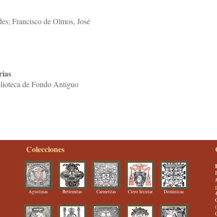
es; Francisco de Olmos, José
rias
lioteca de Fondo Antiguo
Colecciones
Agustinas
Betlemitas
Carmelitas
Clero Secular
Dominicas