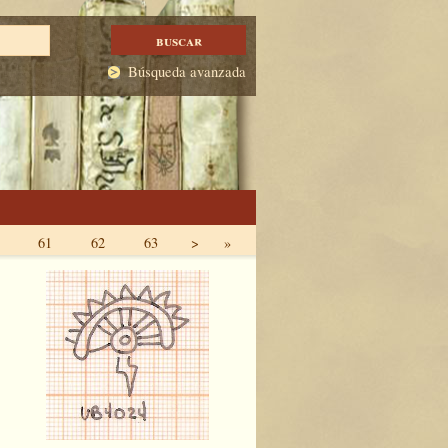
Búsqueda avanzada
61
62
63
>
»