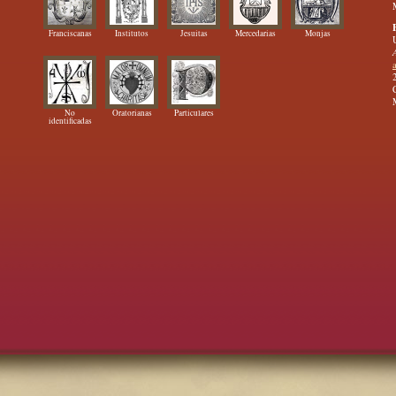
Franciscanas
Institutos
Jesuitas
Mercedarias
Monjas
No
Oratorianas
Particulares
identificadas