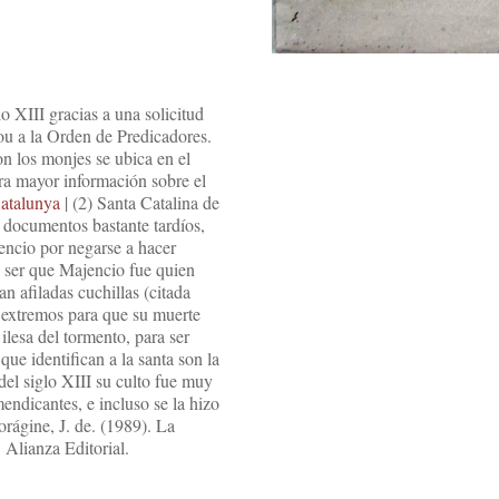
o XIII gracias a una solicitud
u a la Orden de Predicadores.
n los monjes se ubica en el
ra mayor información sobre el
atalunya
| (2) Santa Catalina de
 documentos bastante tardíos,
encio por negarse a hacer
e ser que Majencio fue quien
n afiladas cuchillas (citada
 extremos para que su muerte
 ilesa del tormento, para ser
ue identifican a la santa son la
 del siglo XIII su culto fue muy
endicantes, e incluso se la hizo
orágine, J. de. (1989). La
 Alianza Editorial.