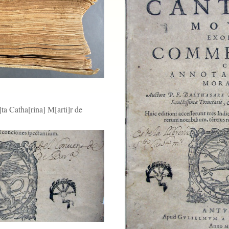
]ta Catha[rina] M[arti]r de