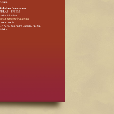
México.
Biblioteca Franciscana.
UDLAP - PFSEM.
Adrian Mendoza.
adrian.mendoza@udlap.mx
2 norte No. 6
C.P.72760 San Pedro Cholula, Puebla.
México.