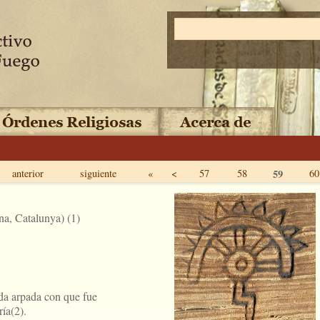
anterior
siguiente
«
<
57
58
59
60
na, Catalunya) (1)
da arpada con que fue
ía(2).