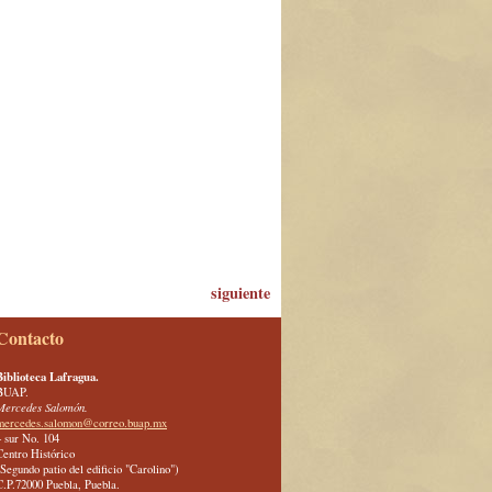
siguiente
Contacto
Biblioteca Lafragua.
BUAP.
Mercedes Salomón.
mercedes.salomon@correo.buap.mx
4 sur No. 104
Centro Histórico
(Segundo patio del edificio "Carolino")
C.P.72000 Puebla, Puebla.