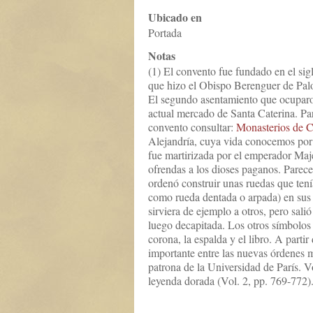
Ubicado en
Portada
Notas
(1) El convento fue fundado en el sigl
que hizo el Obispo Berenguer de Palo
El segundo asentamiento que ocuparo
actual mercado de Santa Caterina. Pa
convento consultar:
Monasterios de C
Alejandría, cuya vida conocemos por
fue martirizada por el emperador Maj
ofrendas a los dioses paganos. Parec
ordenó construir unas ruedas que tenía
como rueda dentada o arpada) en sus
sirviera de ejemplo a otros, pero salió
luego decapitada. Los otros símbolos q
corona, la espalda y el libro. A partir
importante entre las nuevas órdenes m
patrona de la Universidad de París. V
leyenda dorada (Vol. 2, pp. 769-772).