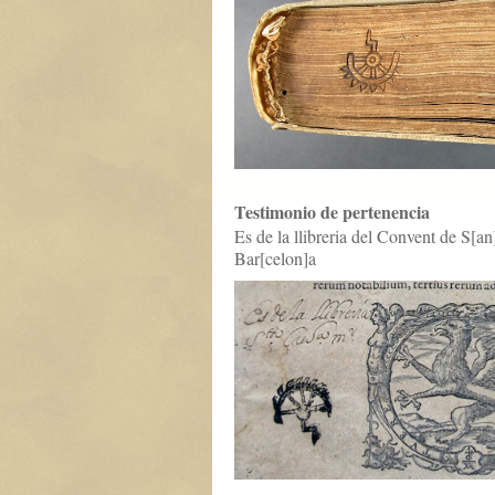
Testimonio de pertenencia
Es de la llibreria del Convent de S[an
Bar[celon]a