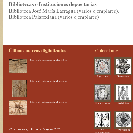
Bibliotecas o Instituciones depositarias
Biblioteca José María Lafragua (varios ejemplares).
Biblioteca Palafoxiana (varios ejemplares)
Últimas marcas digitalizadas
Colecciones
Titular de la marca sin identificar
Agustinas
Betlemitas
Titular de la marca sin identificar
Titular de la marca sin identificar
Franciscanas
Institutos
728 elementos, miércoles, 5 agosto 2026.
No
Oratorianas
identificadas