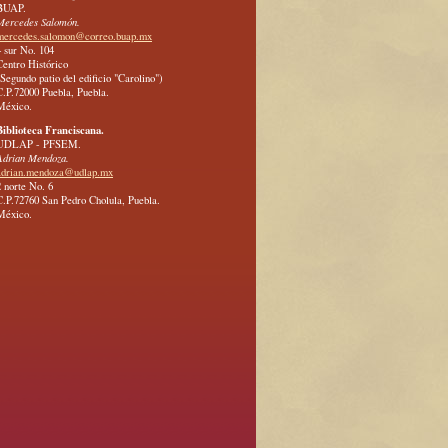
BUAP.
Mercedes Salomón.
mercedes.salomon@correo.buap.mx
4 sur No. 104
Centro Histórico
(Segundo patio del edificio "Carolino")
C.P.72000 Puebla, Puebla.
México.
Biblioteca Franciscana.
UDLAP - PFSEM.
Adrian Mendoza.
adrian.mendoza@udlap.mx
2 norte No. 6
C.P.72760 San Pedro Cholula, Puebla.
México.