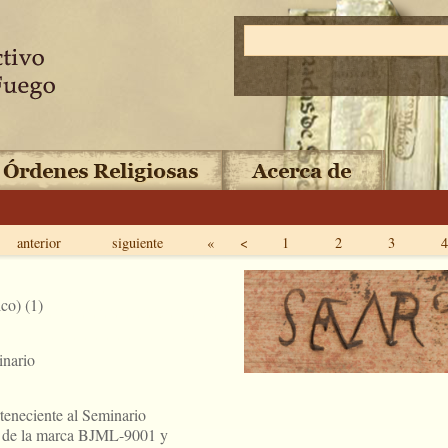
anterior
siguiente
«
<
1
2
3
4
co) (1)
nario
teneciente al Seminario
to de la marca BJML-9001 y