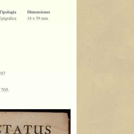
Tipología
Dimensiones
Epigráfica
18 x 59 mm.
707
 1705.