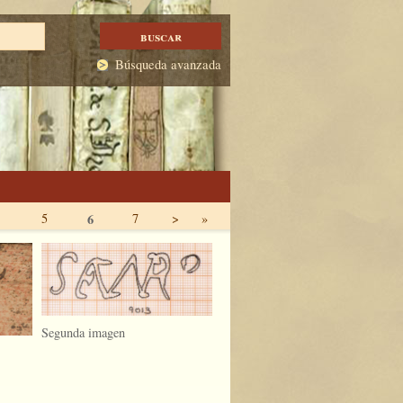
Búsqueda avanzada
5
6
7
>
»
Segunda imagen