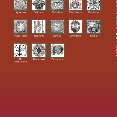
Agustinas
Betlemitas
Carmelitas
Clero Secular
Dominicas
Franciscanas
Institutos
Jesuitas
Mercedarias
Monjas
No
Oratorianas
Particulares
identificadas