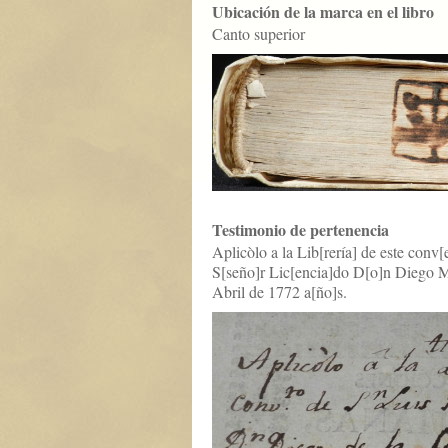
Ubicación de la marca en el libro
Canto superior
Testimonio de pertenencia
Aplicòlo a la Lib[rería] de este conv[
S[seño]r Lic[encia]do D[o]n Diego M
Abril de 1772 a[ño]s.