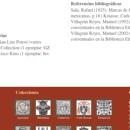
Referencias bibliográficas
Sala, Rafael (1925), Marcas de f
mexicanas, p.18 | Krausse, Carlo
Villagrán Reyes, Manuel (1992) 
conventuales en la Biblioteca El
Villagrán Reyes, Manuel (2002) 
rias
conventuales en la Biblioteca E
an Luis Potosí (varios
Collection (1 ejemplar:
GZ
ncisco Kino (1 ejemplar: Inv.
Colecciones
Agustinas
Betlemitas
Carmelitas
Clero Secular
Dominicas