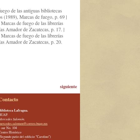
uego de las antiguas bibliotecas
s (1989), Marcas de fuego, p. 69 |
Marcas de fuego de las librerías
ías Amador de Zacatecas, p. 17. |
Marcas de fuego de las librerías
lías Amador de Zacatecas, p. 20.
siguiente
Contacto
Biblioteca Lafragua.
BUAP.
Mercedes Salomón.
mercedes.salomon@correo.buap.mx
4 sur No. 104
Centro Histórico
(Segundo patio del edificio "Carolino")