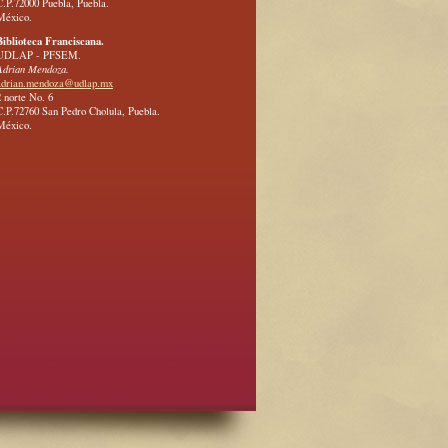
C.P.72000 Puebla, Puebla.
México.
Biblioteca Franciscana.
UDLAP - PFSEM.
Adrian Mendoza.
adrian.mendoza@udlap.mx
2 norte No. 6
C.P.72760 San Pedro Cholula, Puebla.
México.