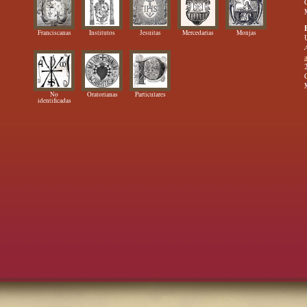
Franciscanas
Institutos
Jesuitas
Mercedarias
Monjas
No
Oratorianas
Particulares
identificadas