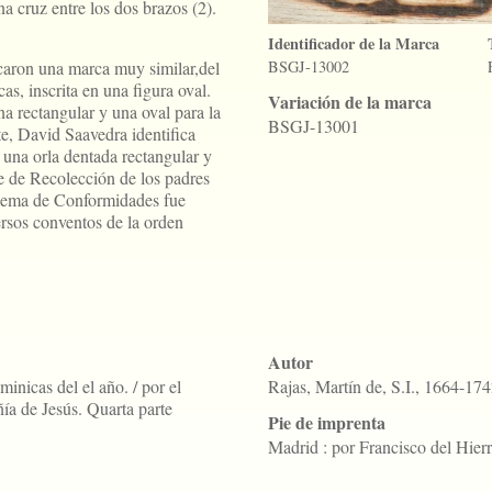
a cruz entre los dos brazos (2).
Identificador de la Marca
icaron una marca muy similar,del
BSGJ-13002
s, inscrita en una figura oval.
Variación de la marca
a rectangular y una oval para la
BSGJ-13001
te, David Saavedra identifica
n una orla dentada rectangular y
e de Recolección de los padres
lema de Conformidades fue
ersos conventos de la orden
Autor
minicas del el año. / por el
Rajas, Martín de, S.I., 1664-17
a de Jesús. Quarta parte
Pie de imprenta
Madrid : por Francisco del Hier