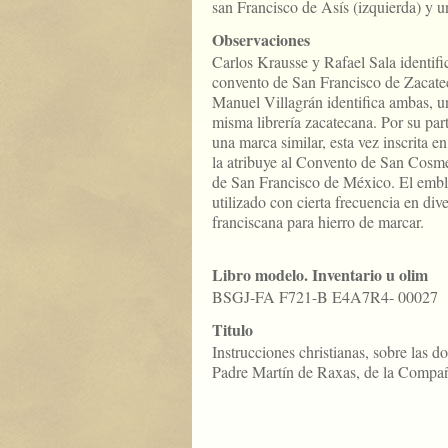
san Francisco de Asís (izquierda) y un
Observaciones
Carlos Krausse y Rafael Sala identif
convento de San Francisco de Zacateca
Manuel Villagrán identifica ambas, un
misma librería zacatecana. Por su par
una marca similar, esta vez inscrita e
la atribuye al Convento de San Cosm
de San Francisco de México. El emb
utilizado con cierta frecuencia en div
franciscana para hierro de marcar.
Libro modelo. Inventario u olim
BSGJ-FA F721-B E4A7R4- 00027
Titulo
Instrucciones christianas, sobre las do
Padre Martín de Raxas, de la Compañí