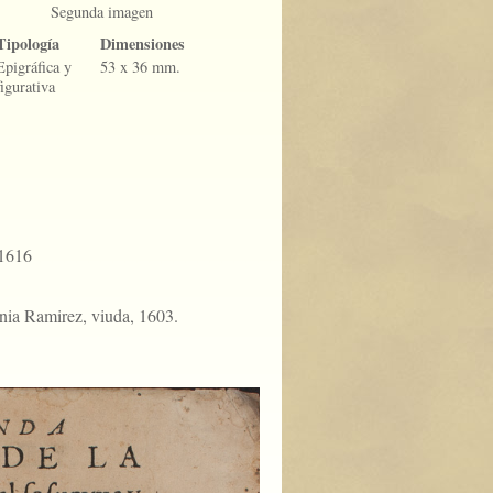
Segunda imagen
Tipología
Dimensiones
Epigráfica y
53 x 36 mm.
figurativa
-1616
nia Ramirez, viuda, 1603.