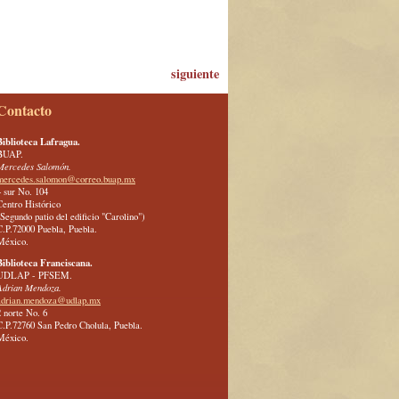
siguiente
Contacto
Biblioteca Lafragua.
BUAP.
Mercedes Salomón.
mercedes.salomon@correo.buap.mx
4 sur No. 104
Centro Histórico
(Segundo patio del edificio "Carolino")
C.P.72000 Puebla, Puebla.
México.
Biblioteca Franciscana.
UDLAP - PFSEM.
Adrian Mendoza.
adrian.mendoza@udlap.mx
2 norte No. 6
C.P.72760 San Pedro Cholula, Puebla.
México.