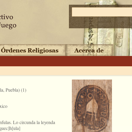
a, Puebla) (1)
xico
nfulas. Lo circunda la leyenda
quec]h[ula]