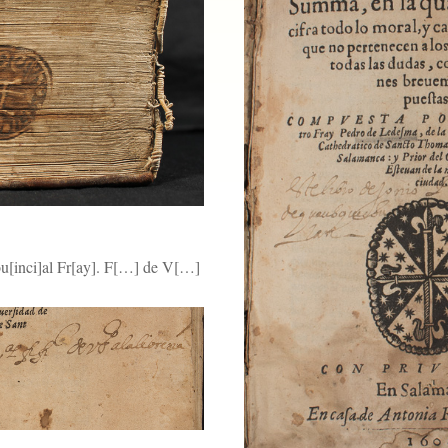
rou[inci]al Fr[ay]. F[…] de V[…]