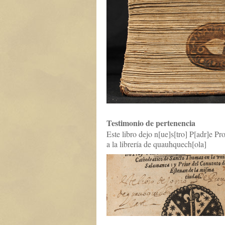
Testimonio de pertenencia
Este libro dejo n[ue]s[tro] P[adr]e P
a la librería de quauhquech[ola]