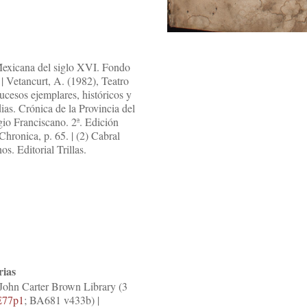
Mexicana del siglo XVI. Fondo
| Vetancurt, A. (1982), Teatro
ucesos ejemplares, históricos y
ias. Crónica de la Provincia del
o Franciscano. 2ª. Edición
Chronica, p. 65. | (2) Cabral
os. Editorial Trillas.
rias
| John Carter Brown Library (3
E77p1
; BA681 v433b) |