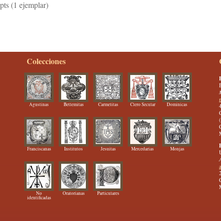
ts (1 ejemplar)
Colecciones
Agustinas
Betlemitas
Carmelitas
Clero Secular
Dominicas
Franciscanas
Institutos
Jesuitas
Mercedarias
Monjas
No
Oratorianas
Particulares
identificadas