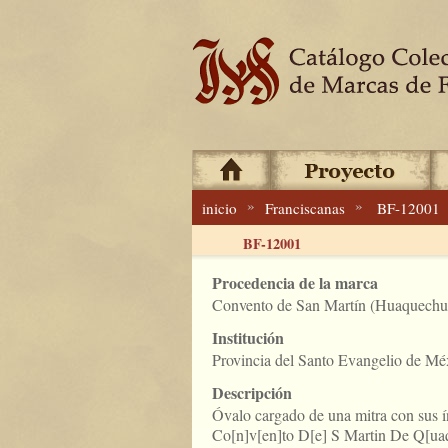
»
»
inicio
Franciscanas
BF-12001
BF-12001
Procedencia de la marca
Convento de San Martín (Huaquechul
Institución
Provincia del Santo Evangelio de Mé
Descripción
Óvalo cargado de una mitra con sus í
Co[n]v[en]to D[e] S Martin De Q[ua