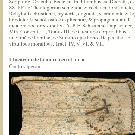
Scripturæ, Oraculis, Ecclesiæ traditionibus, ac Decretis, ex
SS. PP. ac Theologorum sententia, & rectæ, rationis ductu,
Religionis christianæ, mysteria, dogmata, sacramenta & le
brevieter & scholasstice explicantur, & propugnantur ad
mentem doctoris subtilis / A. P. F. Sebastiano Dupasquier,
Min. Convent. ... ; Tomus III, de Creaturis corporalibus,
maximè de homine, de Summo ejus bono. De pecatis, ac
virtutibus moralibus, Tract. IV. V. VI. & VII.
Ubicación de la marca en el libro
Canto superior