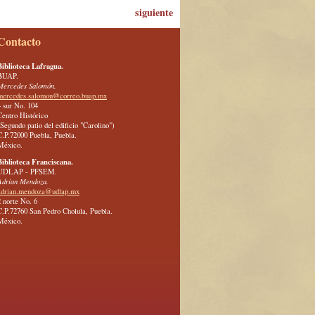
siguiente
Contacto
Biblioteca Lafragua.
BUAP.
Mercedes Salomón.
mercedes.salomon@correo.buap.mx
4 sur No. 104
Centro Histórico
(Segundo patio del edificio "Carolino")
C.P.72000 Puebla, Puebla.
México.
Biblioteca Franciscana.
UDLAP - PFSEM.
Adrian Mendoza.
adrian.mendoza@udlap.mx
2 norte No. 6
C.P.72760 San Pedro Cholula, Puebla.
México.