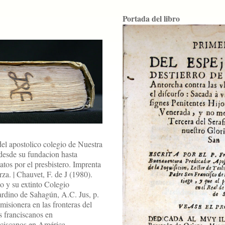
Portada del libro
del apostolico colegio de Nuestra
desde su fundacion hasta
atos por el presbistero. Imprenta
a. | Chauvet, F. de J (1980).
o y su extinto Colegio
ardino de Sahagún, A.C. Jus, p.
misionera en las fronteras del
s franciscanos en
ciscanos en América.