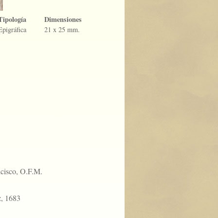
Tipología
Dimensiones
Epigráfica
21 x 25 mm.
cisco, O.F.M.
z, 1683