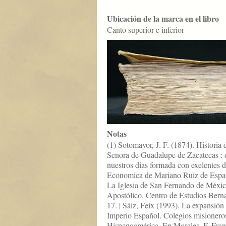
Ubicación de la marca en el libro
Canto superior e inferior
Notas
(1) Sotomayor, J. F. (1874). Historia 
Senora de Guadalupe de Zacatecas : 
nuestros dias formada con exelentes d
Economica de Mariano Ruiz de Esparz
La Iglesia de San Fernando de Méxic
Apostólico. Centro de Estudios Bern
17. | Sáiz, Feíx (1993). La expansión 
Imperio Español. Colegios misionero
Hispanoamérica. En Morales, F. Fran