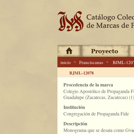
»
»
inicio
Franciscanas
BJML-120
BJML-12078
Procedencia de la marca
Colegio Apostólico de Propaganda F
Guadalupe (Zacatecas, Zacatecas) (1
Institución
Congregación de Propaganda Fide
Descripción
Monograma que se desata como Gva