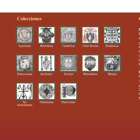
Colecciones
Agustinas
Betlemitas
Carmelitas
Clero Secular
Dominicas
Franciscanas
Institutos
Jesuitas
Mercedarias
Monjas
No
Oratorianas
Particulares
identificadas