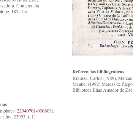
izadora. Conferencia
alupe, 187-194.
Referencias bibliográficas
Krausse, Carlos (1989), Marcas d
Manuel (1992) Marcas de fuego d
Biblioteca Elías Amador de Zaca
rias
emplares:
22040701-000808
);
r: Inv. 23953, t. 1)