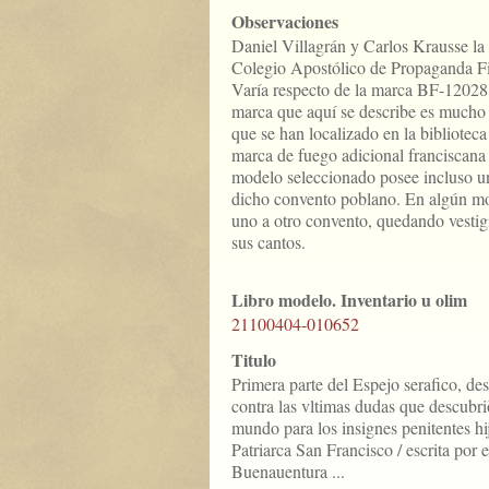
Observaciones
Daniel Villagrán y Carlos Krausse la a
Colegio Apostólico de Propaganda F
Varía respecto de la marca BF-12028 
marca que aquí se describe es mucho
que se han localizado en la bibliote
marca de fuego adicional franciscana 
modelo seleccionado posee incluso un
dicho convento poblano. En algún mo
uno a otro convento, quedando vesti
sus cantos.
Libro modelo. Inventario u olim
21100404-010652
Titulo
Primera parte del Espejo serafico, des
contra las vltimas dudas que descubriò
mundo para los insignes penitentes hij
Patriarca San Francisco / escrita por e
Buenauentura ...