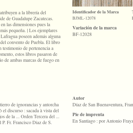
Identificador de la Marca
tribuyen a la librería del
ide de Guadalupe Zacatecas.
BJML-12078
en las dimensiones pues la
Variación de la marca
 más pequeña. | Los ejemplares
BF-12028
ca Lafragua poseen además alguna
del convento de Puebla. El libro
 testimonio de pertenencia a
mento, estos libros pasaron de
gio de ambas marcas de fuego en
Autor
tierro de ignorancias y antorcha
Díaz de San Buenaventura, Fran
 el discurso : sacada à vista del
Pie de imprenta
os de la ... Orden Tercera del ...
En Santiago : por Antonio Fray
l P. Fr. Francisco Diaz de S.