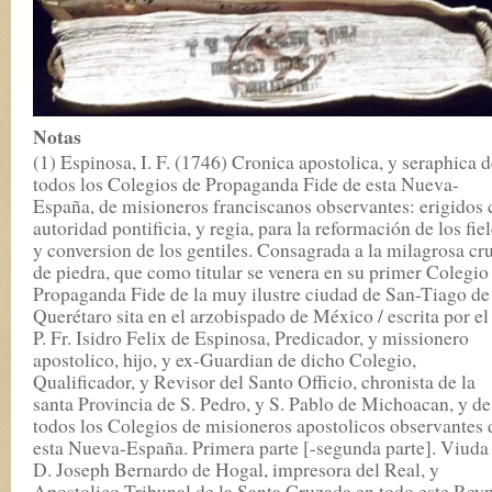
Notas
(1) Espinosa, I. F. (1746) Cronica apostolica, y seraphica 
todos los Colegios de Propaganda Fide de esta Nueva-
España, de misioneros franciscanos observantes: erigidos 
autoridad pontificia, y regia, para la reformación de los fiel
y conversion de los gentiles. Consagrada a la milagrosa cr
de piedra, que como titular se venera en su primer Colegio
Propaganda Fide de la muy ilustre ciudad de San-Tiago de
Querétaro sita en el arzobispado de México / escrita por el
P. Fr. Isidro Felix de Espinosa, Predicador, y missionero
apostolico, hijo, y ex-Guardian de dicho Colegio,
Qualificador, y Revisor del Santo Officio, chronista de la
santa Provincia de S. Pedro, y S. Pablo de Michoacan, y de
todos los Colegios de misioneros apostolicos observantes 
esta Nueva-España. Primera parte [-segunda parte]. Viuda
D. Joseph Bernardo de Hogal, impresora del Real, y
Apostolico Tribunal de la Santa Cruzada en todo este Rey