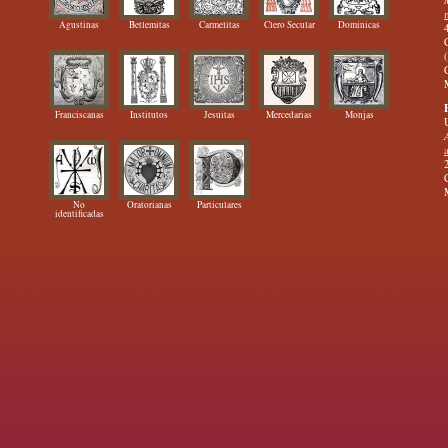
Agustinas
Betlemitas
Carmelitas
Clero Secular
Dominicas
Franciscanas
Institutos
Jesuitas
Mercedarias
Monjas
No
Oratorianas
Particulares
identificadas