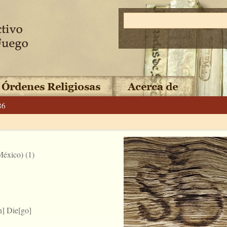
86
éxico) (1)
] Die[go]