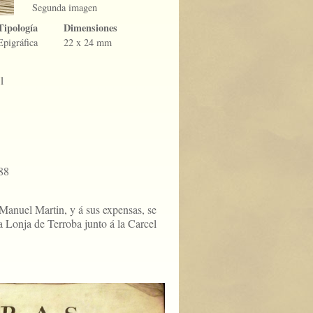
Segunda imagen
Tipología
Dimensiones
Epigráfica
22 x 24 mm
1
88
Manuel Martin, y á sus expensas, se
la Lonja de Terroba junto á la Carcel