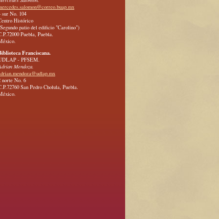
mercedes.salomon@correo.buap.mx
4 sur No. 104
Centro Histórico
(Segundo patio del edificio "Carolino")
C.P.72000 Puebla, Puebla.
México.
Biblioteca Franciscana.
UDLAP - PFSEM.
Adrian Mendoza.
adrian.mendoza@udlap.mx
2 norte No. 6
C.P.72760 San Pedro Cholula, Puebla.
México.