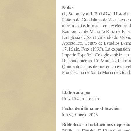
Notas
(1) Sotomayor, J. F. (1874). Historia 
Señora de Guadalupe de Zacatecas : 
nuestros días formada con exelentes d
Economica de Mariano Ruiz de Esparz
La Iglesia de San Fernando de Méxic
Apostólico. Centro de Estudios Bern
17. | Sáiz, Feíx (1993). La expansión 
Imperio Español. Colegios misionero
Hispanoamérica. En Morales, F. Fran
Quinientos años de presencia evangel
Franciscana de Santa María de Guada
Elaborada por
Ruiz Rivera, Leticia
Fecha de última modificación
lunes, 5 mayo 2025
Bibliotecas o Instituciones deposita
Biblioteca Eusebio F. Kino (1 ejempl