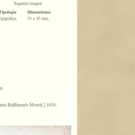
Segunda imagen
Tipología
Dimensiones
Epigráfica
35 x 35 mm.
56
iana Balthasaris Moreti,] 1634.