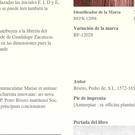
azadas las iniciales F, I, D y E,
s se puede leer también la
Identificador de la Marca
BEFK-12094
Variación de la marca
tribuyen a la librería del
BF-12028
ide de Guadalupe Zacatecas.
en las dimensiones pues la
ande
Autor
Immaculatae Mariae et animae
Bivero, Pedro de, S.I., 1572-16
ucharistia innovatae: ars nova
Pie de imprenta
P. Petro Bivero matritensi Soc.
[Antuerpiae : ex officina plantin
i principum concionatore
Portada del libro