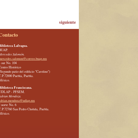
siguiente
Contacto
Biblioteca Lafragua.
BUAP.
Mercedes Salomón.
mercedes.salomon@correo.buap.mx
4 sur No. 104
Centro Histórico
(Segundo patio del edificio "Carolino")
C.P.72000 Puebla, Puebla.
México.
Biblioteca Franciscana.
UDLAP - PFSEM.
Adrian Mendoza.
adrian.mendoza@udlap.mx
2 norte No. 6
C.P.72760 San Pedro Cholula, Puebla.
México.