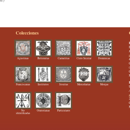
Colecciones
Agustinas
Betlemitas
Carmelitas
Clero Secular
Dominicas
Franciscanas
Institutos
Jesuitas
Mercedarias
Monjas
No
Oratorianas
Particulares
identificadas