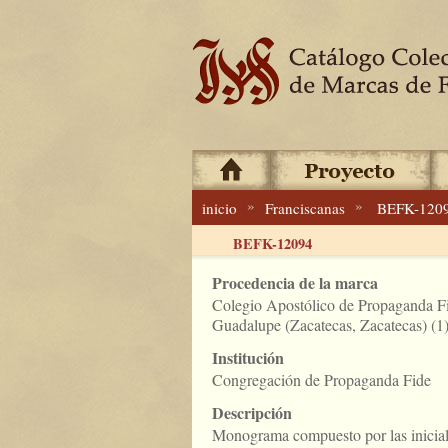
»
»
inicio
Franciscanas
BEFK-120
BEFK-12094
Procedencia de la marca
Colegio Apostólico de Propaganda F
Guadalupe (Zacatecas, Zacatecas) (1
Institución
Congregación de Propaganda Fide
Descripción
Monograma compuesto por las inicial