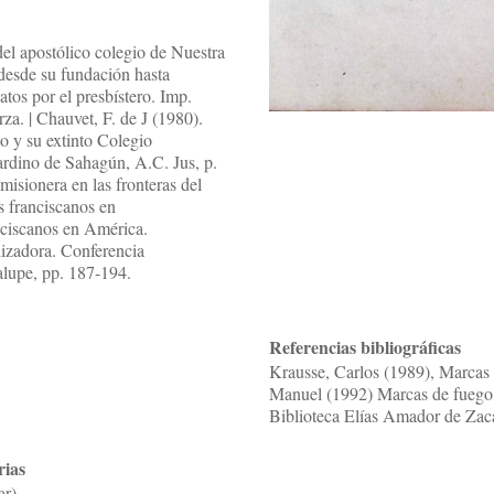
del apostólico colegio de Nuestra
desde su fundación hasta
atos por el presbístero. Imp.
a. | Chauvet, F. de J (1980).
o y su extinto Colegio
ardino de Sahagún, A.C. Jus, p.
misionera en las fronteras del
s franciscanos en
ciscanos en América.
izadora. Conferencia
lupe, pp. 187-194.
Referencias bibliográficas
Krausse, Carlos (1989), Marcas d
Manuel (1992) Marcas de fuego d
Biblioteca Elías Amador de Zaca
rias
ar)