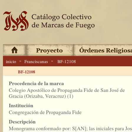
»
»
inicio
Franciscanas
BF-12108
BF-12108
Procedencia de la marca
Colegio Apostólico de Propaganda Fide de San José de
Gracia (Orizaba, Veracruz) (1)
Institución
Congregación de Propaganda Fide
Descripción
Monograma conformado por: S[AN]; las iniciales para Jos