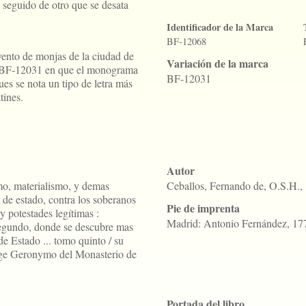
seguido de otro que se desata
Identificador de la Marca
BF-12068
vento de monjas de la ciudad de
Variación de la marca
a BF-12031 en que el monograma
BF-12031
ues se nota un tipo de letra más
tines.
Autor
smo, materialismo, y demas
Ceballos, Fernando de, O.S.H.,
 de estado, contra los soberanos
Pie de imprenta
y potestades legítimas :
Madrid: Antonio Fernández, 17
segundo, donde se descubre mas
de Estado ... tomo quinto / su
nge Geronymo del Monasterio de
Portada del libro