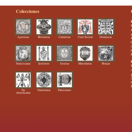
Colecciones
Agustinas
Betlemitas
Carmelitas
Clero Secular
Dominicas
Franciscanas
Institutos
Jesuitas
Mercedarias
Monjas
No
Oratorianas
Particulares
identificadas