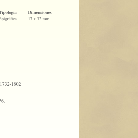
Tipología
Dimensiones
Epigráfica
17 x 32 mm.
 1732-1802
76.