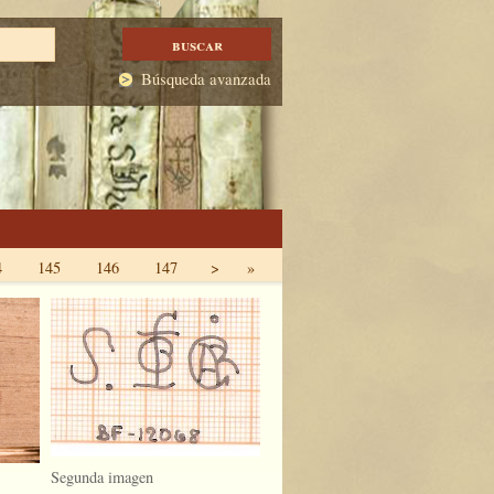
Búsqueda avanzada
4
145
146
147
>
»
Segunda imagen