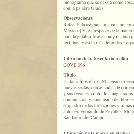
monograma que se desata como José, 
con la palabra Gracia.
Observaciones
Rafael Sala asigna la marca a un con
México. | Varía respecto de la marc
para la palabra José es muy distinto p
rectilínea y están más definidos los pa
Libro modelo. Inventario u olim
COVE 096
Titulo
La falsa filosofía, ó, El ateismo, deí
nuevas sectas, convencidas de crimen
y sus regalías, contra los magistrados 
continuación y conclusión del libro 
el quadro de las turbaciones y ruinas 
autor Fr. Fernando de Zevallos, Mo
San Isidro del Campo.
Ubicación de la marca en el libro