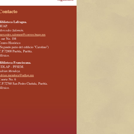
Contacto
Biblioteca Lafragua.
BUAP.
Mercedes Salomón.
mercedes.salomon@correo.buap.mx
4 sur No. 104
Centro Histórico
(Segundo patio del edificio "Carolino")
C.P.72000 Puebla, Puebla.
México.
Biblioteca Franciscana.
UDLAP - PFSEM.
Adrian Mendoza.
adrian.mendoza@udlap.mx
2 norte No. 6
C.P.72760 San Pedro Cholula, Puebla.
México.