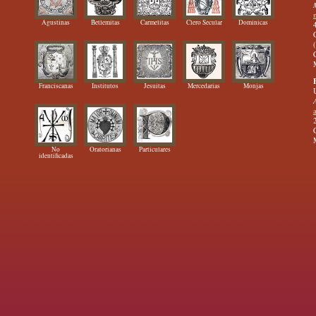
Agustinas
Betlemitas
Carmelitas
Clero Secular
Dominicas
Franciscanas
Institutos
Jesuitas
Mercedarias
Monjas
No
Oratorianas
Particulares
identificadas