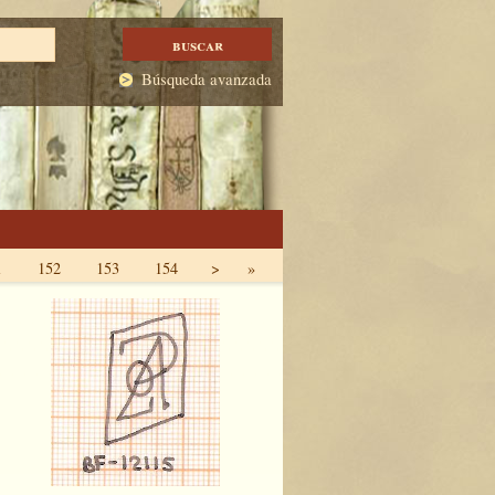
Búsqueda avanzada
1
152
153
154
>
»