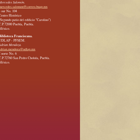
Mercedes Salomón.
mercedes.salomon@correo.buap.mx
4 sur No. 104
Centro Histórico
(Segundo patio del edificio "Carolino")
C.P.72000 Puebla, Puebla.
México.
Biblioteca Franciscana.
UDLAP - PFSEM.
Adrian Mendoza.
adrian.mendoza@udlap.mx
2 norte No. 6
C.P.72760 San Pedro Cholula, Puebla.
México.