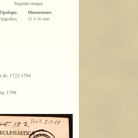
Segunda imagen
Tipología
Dimensiones
Epigráfica
21 x 16 mm.
nri de, 1722-1794
ha, 1798.