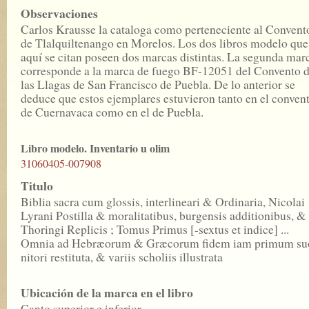
Observaciones
Carlos Krausse la cataloga como perteneciente al Convent
de Tlalquiltenango en Morelos. Los dos libros modelo que
aquí se citan poseen dos marcas distintas. La segunda mar
corresponde a la marca de fuego BF-12051 del Convento 
las Llagas de San Francisco de Puebla. De lo anterior se
deduce que estos ejemplares estuvieron tanto en el conven
de Cuernavaca como en el de Puebla.
Libro modelo. Inventario u olim
31060405-007908
Titulo
Biblia sacra cum glossis, interlineari & Ordinaria, Nicolai
Lyrani Postilla & moralitatibus, burgensis additionibus, &
Thoringi Replicis ; Tomus Primus [-sextus et indice] ...
Omnia ad Hebræorum & Græcorum fidem iam primum su
nitori restituta, & variis scholiis illustrata
Ubicación de la marca en el libro
Canto superior e inferior