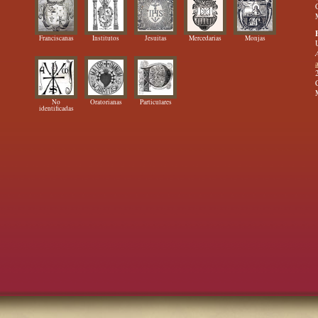
Franciscanas
Institutos
Jesuitas
Mercedarias
Monjas
No
Oratorianas
Particulares
identificadas