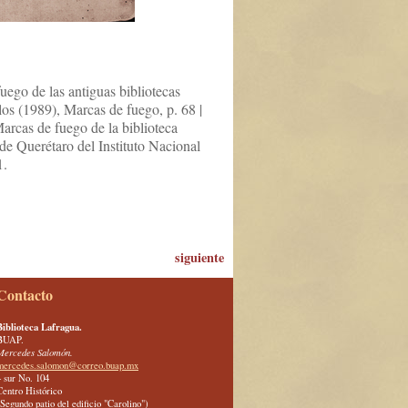
uego de las antiguas bibliotecas
los (1989), Marcas de fuego, p. 68 |
rcas de fuego de la biblioteca
e Querétaro del Instituto Nacional
1.
siguiente
Contacto
Biblioteca Lafragua.
BUAP.
Mercedes Salomón.
mercedes.salomon@correo.buap.mx
4 sur No. 104
Centro Histórico
(Segundo patio del edificio "Carolino")