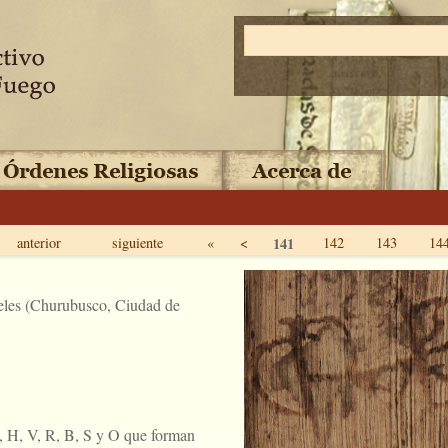
anterior
siguiente
«
<
141
142
143
14
eles (Churubusco, Ciudad de
, H, V, R, B, S y O que forman