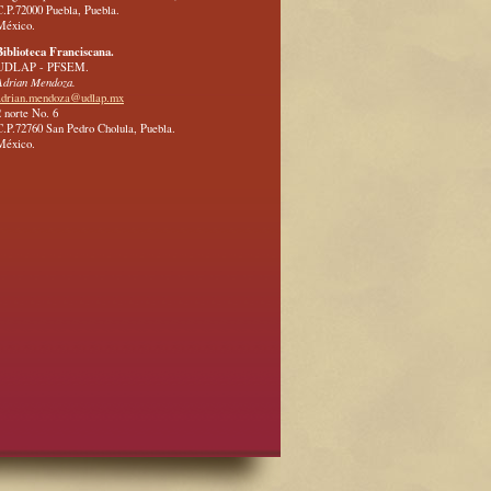
C.P.72000 Puebla, Puebla.
México.
Biblioteca Franciscana.
UDLAP - PFSEM.
Adrian Mendoza.
adrian.mendoza@udlap.mx
2 norte No. 6
C.P.72760 San Pedro Cholula, Puebla.
México.