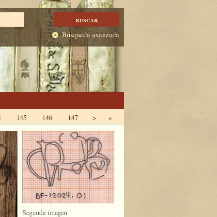
Búsqueda avanzada
4
145
146
147
>
»
Segunda imagen