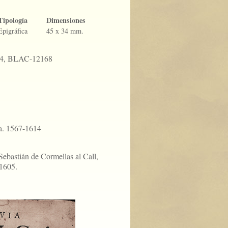
Tipología
Dimensiones
Epigráfica
45 x 34 mm.
24, BLAC-12168
ca. 1567-1614
Sebastián de Cormellas al Call,
1605.