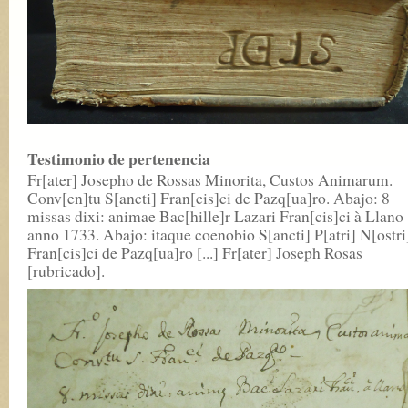
Testimonio de pertenencia
Fr[ater] Josepho de Rossas Minorita, Custos Animarum.
Conv[en]tu S[ancti] Fran[cis]ci de Pazq[ua]ro. Abajo: 8
missas dixi: animae Bac[hille]r Lazari Fran[cis]ci à Llano
anno 1733. Abajo: itaque coenobio S[ancti] P[atri] N[ostri
Fran[cis]ci de Pazq[ua]ro [...] Fr[ater] Joseph Rosas
[rubricado].