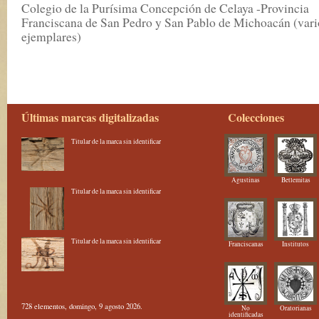
Colegio de la Purísima Concepción de Celaya -Provincia
Franciscana de San Pedro y San Pablo de Michoacán (vari
ejemplares)
Últimas marcas digitalizadas
Colecciones
Titular de la marca sin identificar
Agustinas
Betlemitas
Titular de la marca sin identificar
Titular de la marca sin identificar
Franciscanas
Institutos
728 elementos, domingo, 9 agosto 2026.
No
Oratorianas
identificadas