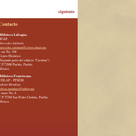
siguiente
Contacto
Biblioteca Lafragua.
BUAP.
Mercedes Salomón.
mercedes.salomon@correo.buap.mx
4 sur No. 104
Centro Histórico
(Segundo patio del edificio "Carolino")
C.P.72000 Puebla, Puebla.
México.
Biblioteca Franciscana.
UDLAP - PFSEM.
Adrian Mendoza.
adrian.mendoza@udlap.mx
2 norte No. 6
C.P.72760 San Pedro Cholula, Puebla.
México.