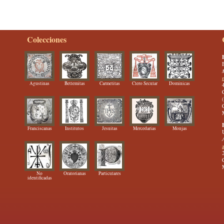
Colecciones
Agustinas
Betlemitas
Carmelitas
Clero Secular
Dominicas
Franciscanas
Institutos
Jesuitas
Mercedarias
Monjas
No
Oratorianas
Particulares
identificadas