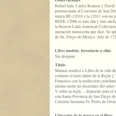
Rafael Sala, Carlos Krausse y David
perteneciente al Convento de San Di
marca BF-12010 y la 12011 son un po
BEFK-12086 es más alta y más ancha
la Benson Latin American Collectio
anotación manuscrita que dice: Se apl
de Sn. Diego de México. Año de 172
Libro modelo. Inventario u olim
Sin designar
Titulo
Manual serafico o Libro de la vida de
contiene el texto latino de la Regla 
Francisco con la traduccion castellana
misma suerte las decretales del señor
V sobre la regla ... dispuesto para el
esta Santa Provincia de San Diego d
Carisimo hermano Fr. Pedro de Orons
Ubicación de la marca en el libro