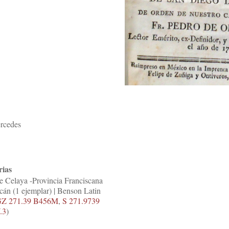
rcedes
rias
e Celaya -Provincia Franciscana
án (1 ejemplar) | Benson Latin
Z 271.39 B456M
,
S 271.9739
.3
)