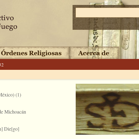
32
éxico) (1)
 de Michoacán
] Die[go]