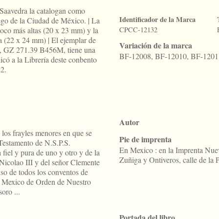
 Saavedra la catalogan como
Identificador de la Marca
ego de la Ciudad de México. | La
co más altas (20 x 23 mm) y la
CPCC-12132
 (22 x 24 mm) | El ejemplar de
Variación de la marca
n, GZ 271.39 B456M, tiene una
BF-12008, BF-12010, BF-120
icó a la Librería deste conbento
2.
Autor
 los frayles menores en que se
Pie de imprenta
y Testamento de N.S.P.S.
En Mexico : en la Imprenta Nue
 fiel y pura de uno y otro y de la
Zuñiga y Ontiveros, calle de la 
 Nicolao III y del señor Clemente
 uso de todos los conventos de
e Mexico de Orden de Nuestro
oro ...
Portada del libro