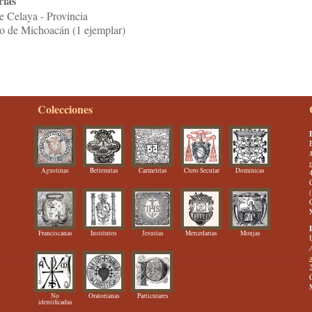
rias
e Celaya - Provincia
o de Michoacán (1 ejemplar)
Colecciones
Agustinas
Betlemitas
Carmelitas
Clero Secular
Dominicas
Franciscanas
Institutos
Jesuitas
Mercedarias
Monjas
No
Oratorianas
Particulares
identificadas