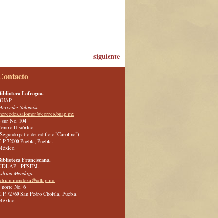
siguiente
Contacto
Biblioteca Lafragua.
BUAP.
Mercedes Salomón.
mercedes.salomon@correo.buap.mx
4 sur No. 104
Centro Histórico
(Segundo patio del edificio "Carolino")
C.P.72000 Puebla, Puebla.
México.
Biblioteca Franciscana.
UDLAP - PFSEM.
Adrian Mendoza.
adrian.mendoza@udlap.mx
2 norte No. 6
C.P.72760 San Pedro Cholula, Puebla.
México.