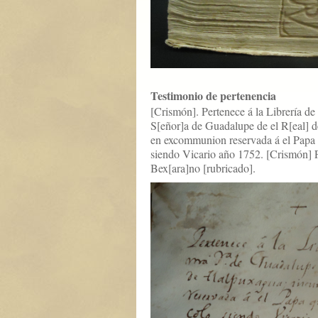
Testimonio de pertenencia
[Crismón]. Pertenece á la Librería de
S[eñor]a de Guadalupe de el R[eal] d
en excommunion reservada á el Papa q
siendo Vicario año 1752. [Crismón] 
Bex[ara]no [rubricado].