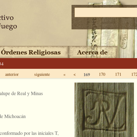
34
anterior
siguiente
«
<
169
170
171
17
alupe de Real y Minas
 de Michoacán
onformado por las iniciales T,