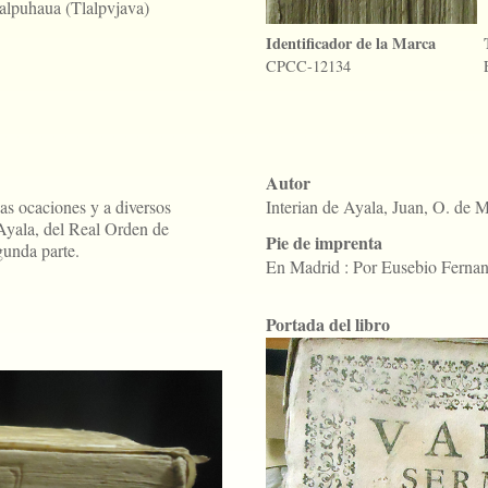
lalpuhaua (Tlalpvjava)
Identificador de la Marca
CPCC-12134
Autor
as ocaciones y a diversos
Interian de Ayala, Juan, O. de 
 Ayala, del Real Orden de
Pie de imprenta
gunda parte.
En Madrid : Por Eusebio Fernand
Portada del libro