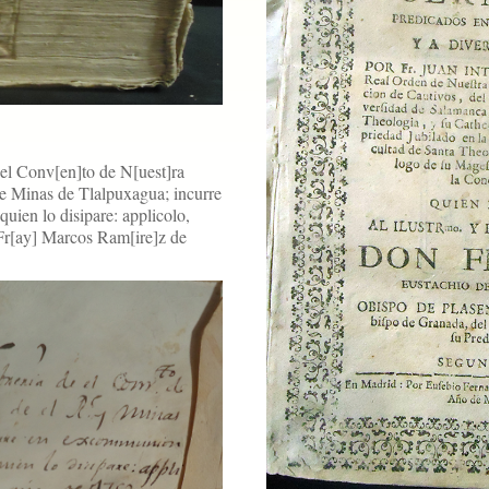
 el Conv[en]to de N[uest]ra
e Minas de Tlalpuxagua; incurre
uien lo disipare: applicolo,
Fr[ay] Marcos Ram[ire]z de