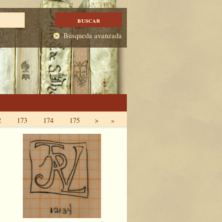
Búsqueda avanzada
2
173
174
175
>
»