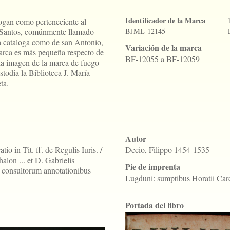
Identificador de la Marca
logan como perteneciente al
s Santos, comúnmente llamado
BJML-12145
a cataloga como de san Antonio,
Variación de la marca
arca es más pequeña respecto de
BF-12055 a BF-12059
a imagen de la marca de fuego
todia la Biblioteca J. María
ta.
Autor
io in Tit. ff. de Regulis Iuris. /
Decio, Filippo 1454-1535
lon ... et D. Gabrielis
Pie de imprenta
ue consultorum annotationibus
Lugduni: sumptibus Horatii Car
Portada del libro