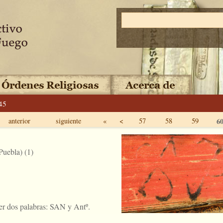
45
anterior
siguiente
«
<
57
58
59
6
Puebla) (1)
r dos palabras: SAN y Antº.