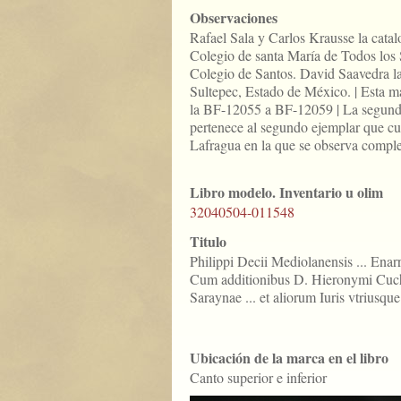
Observaciones
Rafael Sala y Carlos Krausse la cata
Colegio de santa María de Todos lo
Colegio de Santos. David Saavedra l
Sultepec, Estado de México. | Esta m
la BF-12055 a BF-12059 | La segund
pertenece al segundo ejemplar que cus
Lafragua en la que se observa comple
Libro modelo. Inventario u olim
32040504-011548
Titulo
Philippi Decii Mediolanensis ... Enarrat
Cum additionibus D. Hieronymi Cucha
Saraynae ... et aliorum Iuris vtriusq
Ubicación de la marca en el libro
Canto superior e inferior