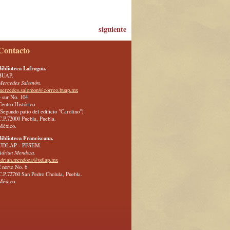
siguiente
Contacto
Biblioteca Lafragua.
BUAP.
Mercedes Salomón.
mercedes.salomon@correo.buap.mx
4 sur No. 104
Centro Histórico
(Segundo patio del edificio "Carolino")
C.P.72000 Puebla, Puebla.
México.
Biblioteca Franciscana.
UDLAP - PFSEM.
Adrian Mendoza.
adrian.mendoza@udlap.mx
2 norte No. 6
C.P.72760 San Pedro Cholula, Puebla.
México.