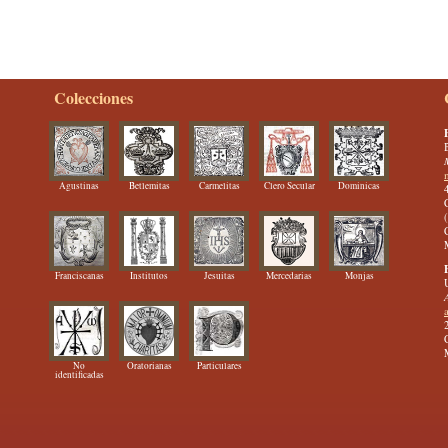
Colecciones
Agustinas
Betlemitas
Carmelitas
Clero Secular
Dominicas
Franciscanas
Institutos
Jesuitas
Mercedarias
Monjas
No
Oratorianas
Particulares
identificadas