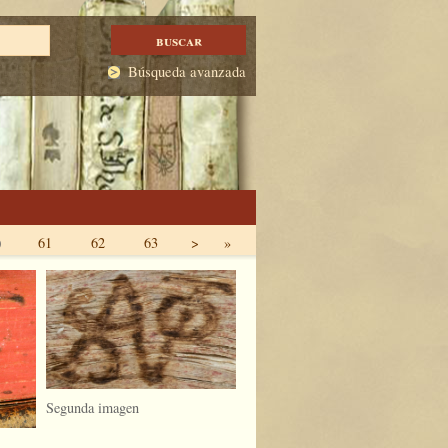
Búsqueda avanzada
0
61
62
63
>
»
Segunda imagen