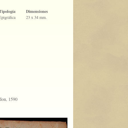
Tipología
Dimensiones
Epigráfica
23 x 34 mm.
don, 1590