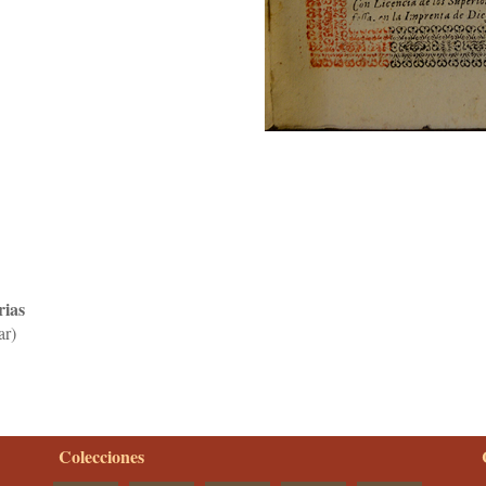
rias
ar)
Colecciones