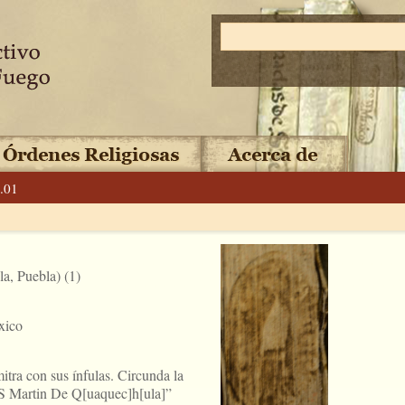
.01
a, Puebla) (1)
xico
tra con sus ínfulas. Circunda la
 S Martin De Q[uaquec]h[ula]”