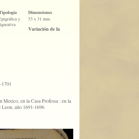
Tipología
Dimensiones
Epigráfica y
53 x 31 mm.
figurativa
Variación de la
3-1701
en Mexico, en la Casa Professa : en la
e Leon, año 1691-1696