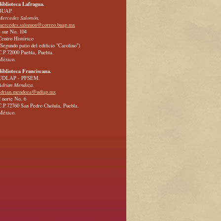
Biblioteca Lafragua.
BUAP.
Mercedes Salomón.
mercedes.salomon@correo.buap.mx
4 sur No. 104
Centro Histórico
(Segundo patio del edificio "Carolino")
C.P.72000 Puebla, Puebla.
México.
Biblioteca Franciscana.
UDLAP - PFSEM.
Adrian Mendoza.
adrian.mendoza@udlap.mx
2 norte No. 6
C.P.72760 San Pedro Cholula, Puebla.
México.