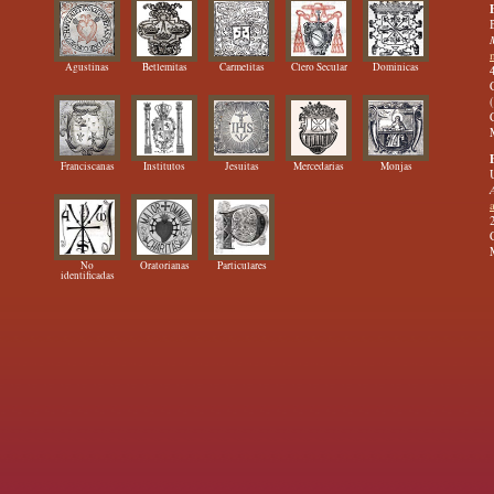
Agustinas
Betlemitas
Carmelitas
Clero Secular
Dominicas
Franciscanas
Institutos
Jesuitas
Mercedarias
Monjas
No
Oratorianas
Particulares
identificadas