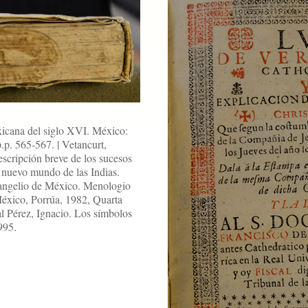
xicana del siglo XVI. México:
p. 565-567. | Vetancurt,
cripción breve de los sucesos
el nuevo mundo de las Indias.
vangelio de México. Menologio
México, Porrúa, 1982, Quarta
al Pérez, Ignacio. Los símbolos
995.