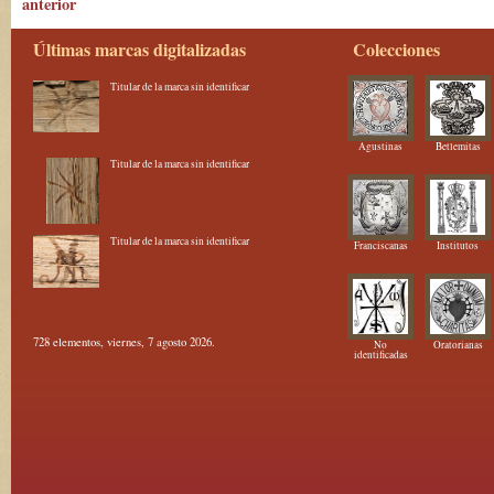
anterior
Últimas marcas digitalizadas
Colecciones
Titular de la marca sin identificar
Agustinas
Betlemitas
Titular de la marca sin identificar
Titular de la marca sin identificar
Franciscanas
Institutos
728 elementos, viernes, 7 agosto 2026.
No
Oratorianas
identificadas