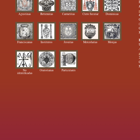
Agustinas
Betlemitas
Carmelitas
Clero Secular
Dominicas
Franciscanas
Institutos
Jesuitas
Mercedarias
Monjas
No
Oratorianas
Particulares
identificadas