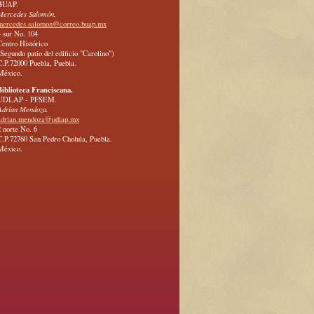
BUAP.
Mercedes Salomón.
mercedes.salomon@correo.buap.mx
4 sur No. 104
Centro Histórico
(Segundo patio del edificio "Carolino")
C.P.72000 Puebla, Puebla.
México.
Biblioteca Franciscana.
UDLAP - PFSEM.
Adrian Mendoza.
adrian.mendoza@udlap.mx
2 norte No. 6
C.P.72760 San Pedro Cholula, Puebla.
México.