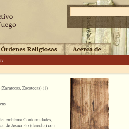
57
(Zacatecas, Zacatecas) (1)
ecas
n del emblema Conformidades,
tual de Jesucristo (derecha) con