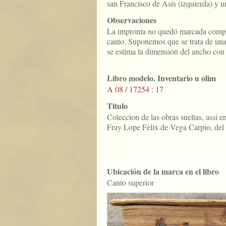
san Francisco de Asís (izquierda) y un
Observaciones
La impronta no quedó marcada comple
canto. Suponemos que se trata de un
se estima la dimensión del ancho con 
Libro modelo. Inventario u olim
A 08 / 17254 : 17
Titulo
Coleccion de las obras sueltas, assi e
Fray Lope Felix de Vega Carpio, del
Ubicación de la marca en el libro
Canto superior