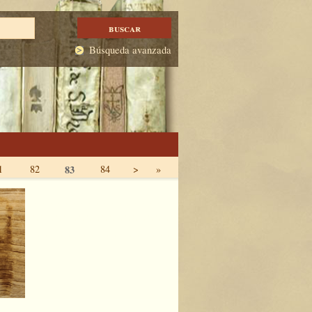
Búsqueda avanzada
1
82
83
84
>
»