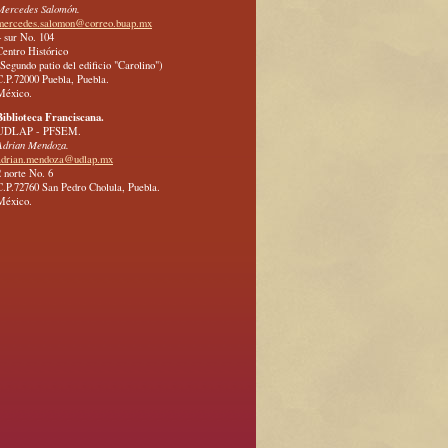
Mercedes Salomón.
mercedes.salomon@correo.buap.mx
4 sur No. 104
Centro Histórico
(Segundo patio del edificio "Carolino")
C.P.72000 Puebla, Puebla.
México.
Biblioteca Franciscana.
UDLAP - PFSEM.
Adrian Mendoza.
adrian.mendoza@udlap.mx
2 norte No. 6
C.P.72760 San Pedro Cholula, Puebla.
México.