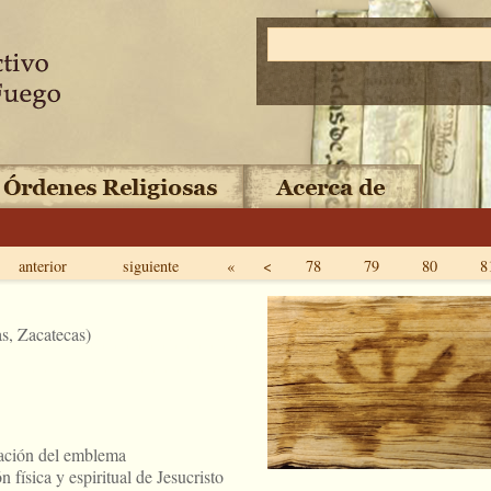
anterior
siguiente
«
<
78
79
80
8
s, Zacatecas)
riación del emblema
física y espiritual de Jesucristo