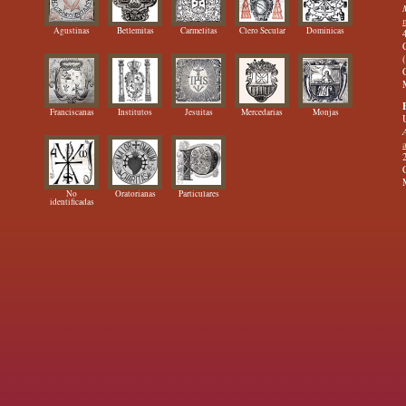
Agustinas
Betlemitas
Carmelitas
Clero Secular
Dominicas
Franciscanas
Institutos
Jesuitas
Mercedarias
Monjas
No
Oratorianas
Particulares
identificadas