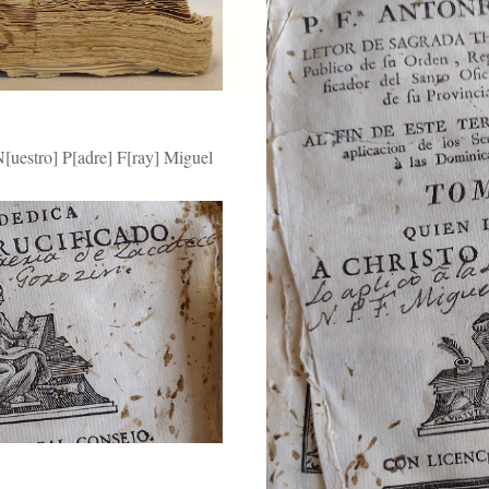
N[uestro] P[adre] F[ray] Miguel