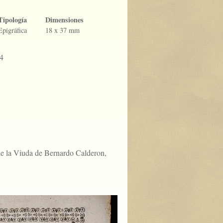
Tipología
Dimensiones
Epigráfica
18 x 37 mm
4
de la Viuda de Bernardo Calderon,