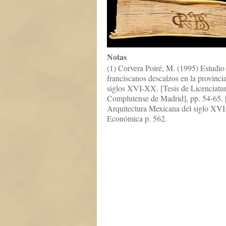
Notas
(1) Corvera Poiré, M. (1995) Estudio h
franciscanos descalzos en la provinc
siglos XVI-XX. [Tesis de Licenciatur
Complutense de Madrid], pp. 54-65. 
Arquitectura Mexicana del siglo XVI
Económica p. 562.