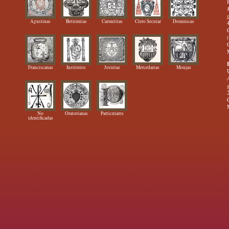
Agustinas
Betlemitas
Carmelitas
Clero Secular
Dominicas
Franciscanas
Institutos
Jesuitas
Mercedarias
Monjas
No
Oratorianas
Particulares
identificadas