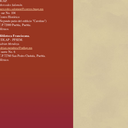
BUAP.
Mercedes Salomón.
mercedes.salomon@correo.buap.mx
4 sur No. 104
Centro Histórico
(Segundo patio del edificio "Carolino")
C.P.72000 Puebla, Puebla.
México.
Biblioteca Franciscana.
UDLAP - PFSEM.
Adrian Mendoza.
adrian.mendoza@udlap.mx
2 norte No. 6
C.P.72760 San Pedro Cholula, Puebla.
México.