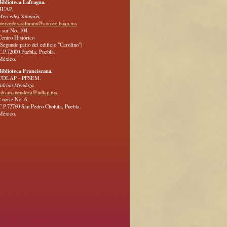
Biblioteca Lafragua.
BUAP.
Mercedes Salomón.
mercedes.salomon@correo.buap.mx
4 sur No. 104
Centro Histórico
(Segundo patio del edificio "Carolino")
C.P.72000 Puebla, Puebla.
México.
Biblioteca Franciscana.
UDLAP - PFSEM.
Adrian Mendoza.
adrian.mendoza@udlap.mx
2 norte No. 6
C.P.72760 San Pedro Cholula, Puebla.
México.