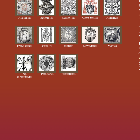
Agustinas
Betlemitas
Carmelitas
Clero Secular
Dominicas
Franciscanas
Institutos
Jesuitas
Mercedarias
Monjas
No
Oratorianas
Particulares
identificadas