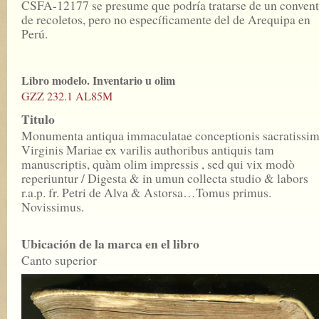
CSFA-12177 se presume que podría tratarse de un conven
de recoletos, pero no específicamente del de Arequipa en
Perú.
Libro modelo. Inventario u olim
GZZ 232.1 AL85M
Titulo
Monumenta antiqua immaculatae conceptionis sacratissi
Virginis Mariae ex varilis authoribus antiquis tam
manuscriptis, quàm olim impressis , sed qui vix modò
reperiuntur / Digesta & in umun collecta studio & labors
r.a.p. fr. Petri de Alva & Astorsa…Tomus primus.
Novissimus.
Ubicación de la marca en el libro
Canto superior