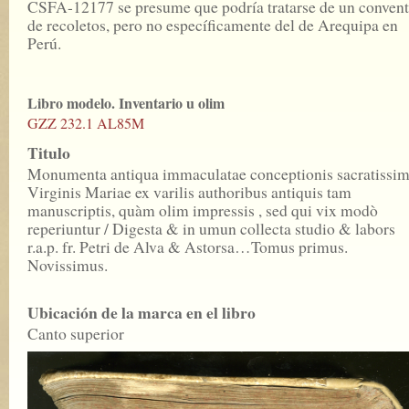
CSFA-12177 se presume que podría tratarse de un conven
de recoletos, pero no específicamente del de Arequipa en
Perú.
Libro modelo. Inventario u olim
GZZ 232.1 AL85M
Titulo
Monumenta antiqua immaculatae conceptionis sacratissi
Virginis Mariae ex varilis authoribus antiquis tam
manuscriptis, quàm olim impressis , sed qui vix modò
reperiuntur / Digesta & in umun collecta studio & labors
r.a.p. fr. Petri de Alva & Astorsa…Tomus primus.
Novissimus.
Ubicación de la marca en el libro
Canto superior