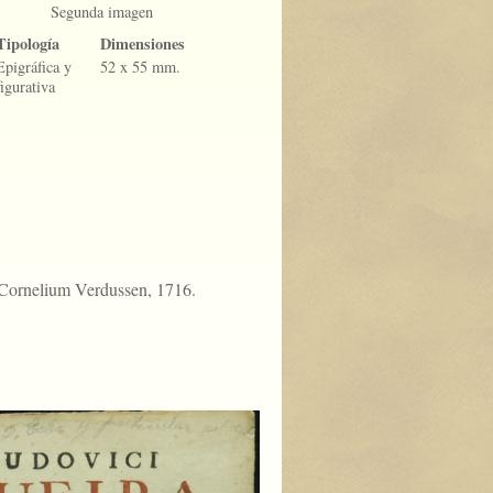
Segunda imagen
Tipología
Dimensiones
Epigráfica y
52 x 55 mm.
figurativa
Cornelium Verdussen, 1716.