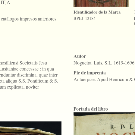
IT]A
Identificador de la Marca
catálogos impresos anteriores.
BPEJ-12184
Autor
silliensi Societatis Jesu
Nogueira, Luis, S.I., 1619-1696
Lusitaniae concessae : in qua
Pie de imprenta
nduntur discrimina, quae inter
Antuerpiae: Apud Henricum & 
ta aliqua S.S. Pontificum & S.
m explicata, noviter
Portada del libro