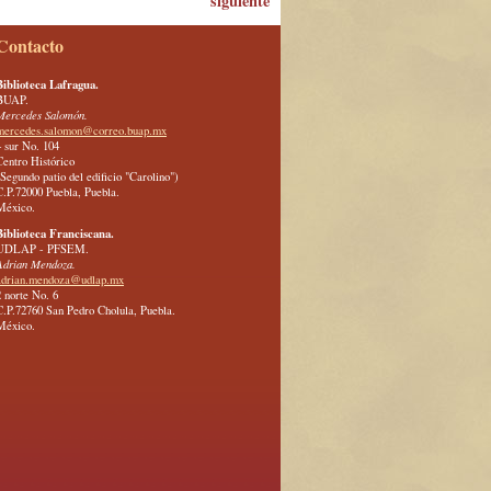
siguiente
Contacto
Biblioteca Lafragua.
BUAP.
Mercedes Salomón.
mercedes.salomon@correo.buap.mx
4 sur No. 104
Centro Histórico
(Segundo patio del edificio "Carolino")
C.P.72000 Puebla, Puebla.
México.
Biblioteca Franciscana.
UDLAP - PFSEM.
Adrian Mendoza.
adrian.mendoza@udlap.mx
2 norte No. 6
C.P.72760 San Pedro Cholula, Puebla.
México.