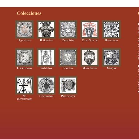
Colecciones
Agustinas
Betlemitas
Carmelitas
Clero Secular
Dominicas
Franciscanas
Institutos
Jesuitas
Mercedarias
Monjas
No
Oratorianas
Particulares
identificadas