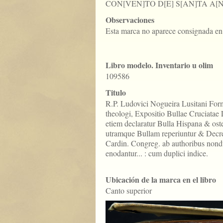
CON[VEN]TO D[E] S[AN]TA A[N
Observaciones
Esta marca no aparece consignada en 
Libro modelo. Inventario u olim
109586
Titulo
R.P. Ludovici Nogueira Lusitani Formo
theologi, Expositio Bullae Cruciatae 
etiem declaratur Bulla Hispana & oste
utramque Bullam reperiuntur & Decre
Cardin. Congreg. ab authoribus nondu
enodantur... : cum duplici indice.
Ubicación de la marca en el libro
Canto superior